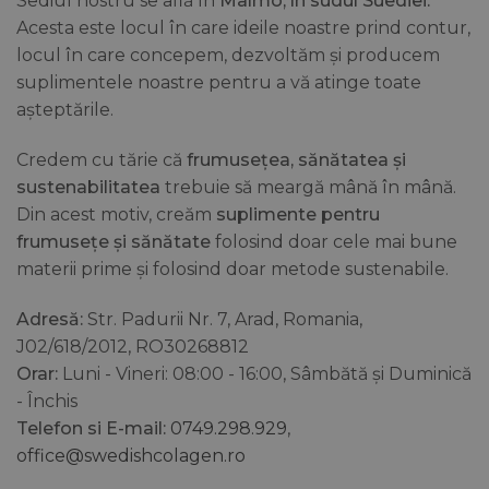
Sediul nostru se află în
Malmö, în sudul Suediei.
Acesta este locul în care ideile noastre prind contur,
locul în care concepem, dezvoltăm și producem
suplimentele noastre pentru a vă atinge toate
așteptările.
Credem cu tărie că
frumusețea, sănătatea și
sustenabilitatea
trebuie să meargă mână în mână.
Din acest motiv, creăm
suplimente pentru
frumusețe și sănătate
folosind doar cele mai bune
materii prime și folosind doar metode sustenabile.
Adresă:
Str. Padurii Nr. 7, Arad, Romania,
J02/618/2012, RO30268812
Orar:
Luni - Vineri: 08:00 - 16:00, Sâmbătă și Duminică
- Închis
Telefon si E-mail:
0749.298.929
,
office@swedishcolagen.ro