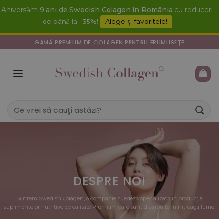
Skip
Aniversăm
9 ani de Swedish Colagen în România
cu reduceri
to
de până la
-35%
!
Alege-ți favoritele!
content
GAMĂ PREMIUM DE COLAGEN PENTRU FRUMUSEȚE
Caută
după:
DESPRE NOI
Suntem Swedish Colagen, o companie suedeză specializată în producția
suplimentelor nutritive de calitate Premium care sunt distribuite în întreaga lume.