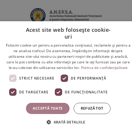
Acest site web folosește cookie-
uri
Folosim cookie-uri pentru a personaliza conținutul, reclamele și pentru a
ne analiza traficul. De asemenea, împărtășim informații despre
utilizarea site-ului nostru cu partenerii noștri de publicitate și analiză,
care le pot combina cu alte informații pe care le-ați furnizat sau pe care
le-au colectat din utilizarea serviciilor lor.
Politica de confidențialitate
Copyright 2026 ©
Swedish Colagen
- Colagen Lichid de
Ultimă Generație cu Concentrații Maxime și Efecte Reale
STRICT NECESARE
DE PERFORMANȚĂ
S.C. Gradina Sanatatii S.R.L. * Sediu Social: Str. Padurii Nr.7,
Vladimirescu, Arad, Romania
DE TARGETARE
DE FUNCŢIONALITATE
ACCEPTĂ TOATE
REFUZĂ TOT
ARATĂ DETALIILE