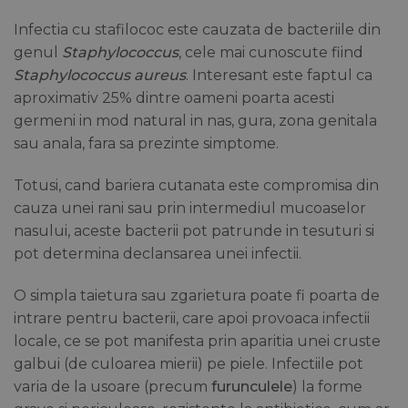
Infectia cu stafilococ este cauzata de bacteriile din
genul
Staphylococcus
, cele mai cunoscute fiind
Staphylococcus aureus
. Interesant este faptul ca
aproximativ 25% dintre oameni poarta acesti
germeni in mod natural in nas, gura, zona genitala
sau anala, fara sa prezinte simptome.
Totusi, cand bariera cutanata este compromisa din
cauza unei rani sau prin intermediul mucoaselor
nasului, aceste bacterii pot patrunde in tesuturi si
pot determina declansarea unei infectii.
O simpla taietura sau zgarietura poate fi poarta de
intrare pentru bacterii, care apoi provoaca infectii
locale, ce se pot manifesta prin aparitia unei cruste
galbui (de culoarea mierii) pe piele. Infectiile pot
varia de la usoare (precum
furunculele
) la forme