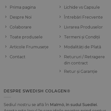
Prima pagina
Lichide vs Capsule
Despre Noi
Întrebări Frecvente
Colaborare
Livrarea Produselor
Toate produsele
Termeni și Condiții
Articole Frumusețe
Modalități de Plată
Contact
Retururi / Retragere
din contract
Retur și Garanție
DESPRE SWEDISH COLAGEN®
Sediul nostru se află în
Malmö, în sudul Suediei.
Acesta este locul în care ideile noastre prind contur,