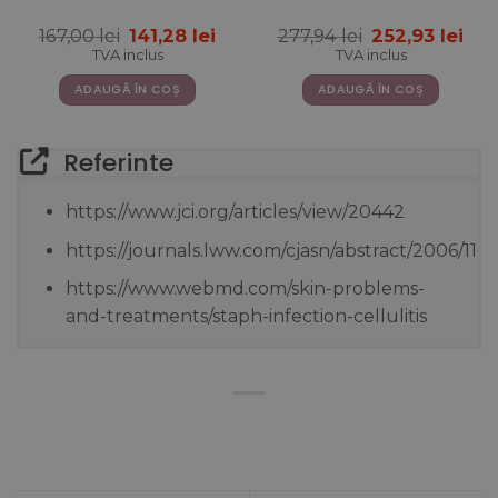
+ MSM 125 mg + Zinc 10
Prețul
Prețul
Prețul
Pre
167,00
lei
141,28
lei
277,94
lei
252,93
lei
mg + Siliciu 25 mg +
inițial
curent
inițial
cur
Vitamine
TVA inclus
TVA inclus
a
este:
a
este
fost:
141,28 lei.
fost:
252,
ADAUGĂ ÎN COȘ
ADAUGĂ ÎN COȘ
167,00 lei.
277,94 lei.
Referinte
https://www.jci.org/articles/view/20442
https://journals.lww.com/cjasn/abstract/2006/110
https://www.webmd.com/skin-problems-
and-treatments/staph-infection-cellulitis