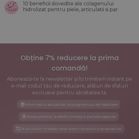
un
10 beneficii dovedite ale colagenului
Cum
la
efect
influenteaza
Top
hidrolizat pentru piele, articulatii si par
incarcat
aceasta
10
al
etapa
idei
Niciun
pielii
oasele,
de
comentariu
inima
machiaj
la
si
de
10
metabolismul
vara
beneficii
care
dovedite
iti
ale
evidentiaza
colagenului
frumusetea
hidrolizat
naturala
pentru
Obține 7% reducere la prima
piele,
articulatii
si
comandă!
par
Abonează-te la newsletter și îți trimitem instant pe
e-mail codul tău de reducere, alături de sfaturi
exclusive pentru sănătatea ta.
Informatii si actualizari al programului de Fidelizare
Acces prioritar la oferte limitate si pachete speciale
Te anuntam imediat cand avem campanii si produse noi