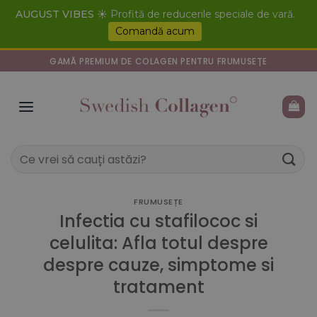
Skip
AUGUST VIBES
☀️ Profită de reducerile speciale de vară.
to
Comandă acum
content
GAMĂ PREMIUM DE COLAGEN PENTRU FRUMUSEȚE
Caută
după:
FRUMUSEȚE
Infectia cu stafilococ si
celulita: Afla totul despre
despre cauze, simptome si
tratament