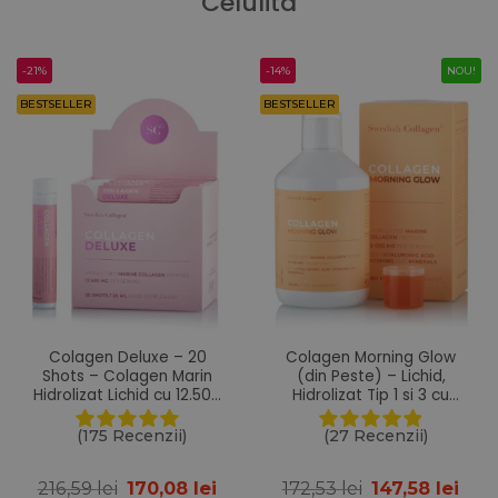
Celulita
-21%
-14%
NOU!
BESTSELLER
BESTSELLER
Colagen Deluxe – 20
Colagen Morning Glow
Shots – Colagen Marin
(din Peste) – Lichid,
Hidrolizat Lichid cu 12.500
Hidrolizat Tip 1 si 3 cu
mg + Acid Hialuronic 75
10.000 mg + Acid
mg + Biotina 5000 mcg +
Hialuronic 25 mg + Retinol
(175 Recenzii)
(27 Recenzii)
MSM 125 mg + Zinc + Siliciu
800 mcg + Biotina 5000
+ Vitamine
mcg + Probiotice + MSM +
Prețul
Prețul
Prețul
Preț
216,59
lei
170,08
lei
172,53
lei
147,58
lei
Siliciu + Vitamine – 500 ml