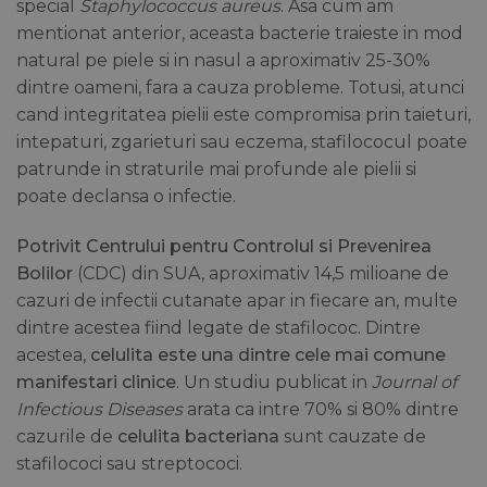
special
Staphylococcus aureus
. Asa cum am
mentionat anterior, aceasta bacterie traieste in mod
natural pe piele si in nasul a aproximativ 25-30%
dintre oameni, fara a cauza probleme. Totusi, atunci
cand integritatea pielii este compromisa prin taieturi,
intepaturi, zgarieturi sau eczema, stafilococul poate
patrunde in straturile mai profunde ale pielii si
poate declansa o infectie.
Potrivit Centrului pentru Controlul si Prevenirea
Bolilor
(CDC) din SUA, aproximativ 14,5 milioane de
cazuri de infectii cutanate apar in fiecare an, multe
dintre acestea fiind legate de stafilococ. Dintre
acestea,
celulita este una dintre cele mai comune
manifestari clinice
. Un studiu publicat in
Journal of
Infectious Diseases
arata ca intre 70% si 80% dintre
cazurile de
celulita bacteriana
sunt cauzate de
stafilococi sau streptococi.