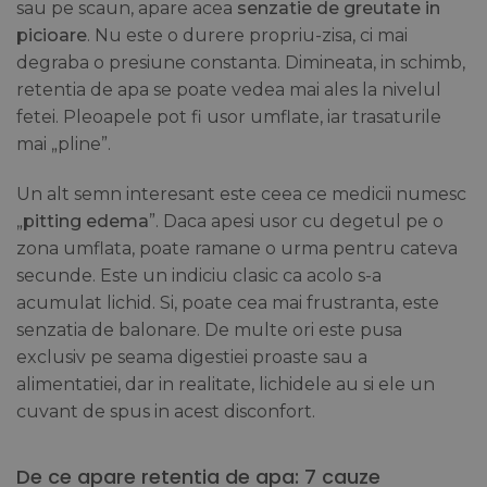
sau pe scaun, apare acea
senzatie de greutate in
picioare
. Nu este o durere propriu-zisa, ci mai
degraba o presiune constanta. Dimineata, in schimb,
retentia de apa se poate vedea mai ales la nivelul
fetei. Pleoapele pot fi usor umflate, iar trasaturile
mai „pline”.
Un alt semn interesant este ceea ce medicii numesc
„
pitting edema
”. Daca apesi usor cu degetul pe o
zona umflata, poate ramane o urma pentru cateva
secunde. Este un indiciu clasic ca acolo s-a
acumulat lichid. Si, poate cea mai frustranta, este
senzatia de balonare. De multe ori este pusa
exclusiv pe seama digestiei proaste sau a
alimentatiei, dar in realitate, lichidele au si ele un
cuvant de spus in acest disconfort.
De ce apare retentia de apa: 7 cauze