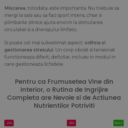
Miscarea
, totodata, este importanta. Nu trebuie sa
mergi la sala sau sa faci sport intens, chiar si
plimbarile zilnice ajuta enorm la stimularea
circulatiei si a drenajului limfatic.
Si poate cel mai subestimat aspect:
odihna si
gestionarea stresului
. Un corp obosit si tensionat
functioneaza diferit, deficitar, inclusiv in modul in
care gestioneaza lichidele.
Pentru ca Frumusetea Vine din
Interior, o Rutina de Ingrijire
Completa are Nevoie si de Actiunea
Nutrientilor Potriviti
-25%
-35%
NOU!