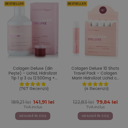
BESTSELLER
BESTSELLER
Colagen Deluxe (din
Colagen Deluxe 10 Shots
Pește) – Lichid, Hidrolizat
Travel Pack – Colagen
Tip 1 și 3 cu 12.500mg +
Marin Hidrolizat Lichid cu
Acid Hialuronic 75 mg +
12.500 mg la doza zilnica +
Biotină 5000 mcg + MSM +
Acid Hialuronic + Biotina +
(767 Recenzii)
(4 Recenzii)
Zinc + Siliciu + Vitamine –
MSM + Zinc + Siliciu +
500 ml
Vitamine – Usor de
Prețul
Prețul
Prețul
Preț
189,21
lei
141,91
lei
122,83
lei
79,84
lei
transportat si administrat
inițial
curent
inițial
cur
TVA inclus
TVA inclus
a
este:
a
este
fost:
141,91 lei.
fost:
79,84
ADAUGĂ ÎN COȘ
ADAUGĂ ÎN COȘ
189,21 lei.
122,83 lei.