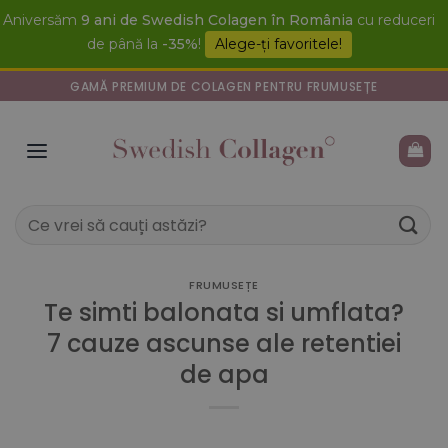
Skip
Aniversăm
9 ani de Swedish Colagen în România
cu reduceri
to
de până la
-35%
!
Alege-ți favoritele!
content
GAMĂ PREMIUM DE COLAGEN PENTRU FRUMUSEȚE
Caută
după:
FRUMUSEȚE
Te simti balonata si umflata?
7 cauze ascunse ale retentiei
de apa