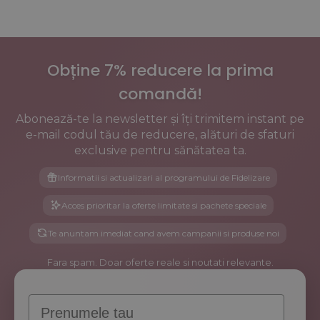
si
de
10
metabolismul
vara
beneficii
care
dovedite
iti
ale
evidentiaza
colagenului
frumusetea
hidrolizat
naturala
pentru
Obține 7% reducere la prima
piele,
articulatii
si
comandă!
par
Abonează-te la newsletter și îți trimitem instant pe
e-mail codul tău de reducere, alături de sfaturi
exclusive pentru sănătatea ta.
Informatii si actualizari al programului de Fidelizare
Acces prioritar la oferte limitate si pachete speciale
Te anuntam imediat cand avem campanii si produse noi
Fara spam. Doar oferte reale si noutati relevante.
Prenume