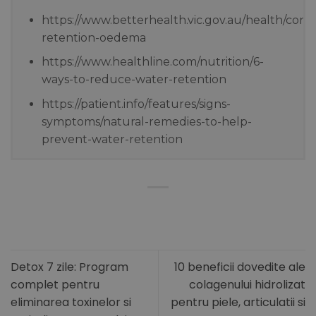
https://www.betterhealth.vic.gov.au/health/cond
retention-oedema
https://www.healthline.com/nutrition/6-
ways-to-reduce-water-retention
https://patient.info/features/signs-
symptoms/natural-remedies-to-help-
prevent-water-retention
Detox 7 zile: Program
10 beneficii dovedite ale
complet pentru
colagenului hidrolizat
eliminarea toxinelor si
pentru piele, articulatii si