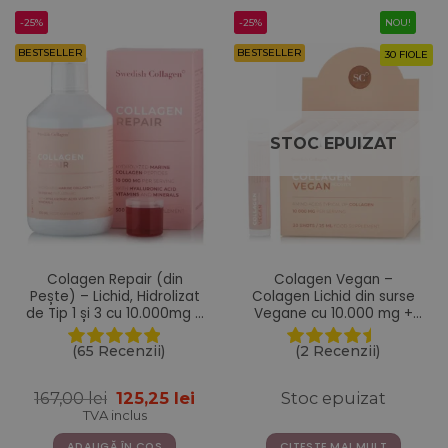
-25%
-25%
NOU!
BESTSELLER
BESTSELLER
30 FIOLE
STOC EPUIZAT
Colagen Repair (din
Colagen Vegan –
Pește) – Lichid, Hidrolizat
Colagen Lichid din surse
de Tip 1 și 3 cu 10.000mg +
Vegane cu 10.000 mg +
Acid Hialuronic + Biotină +
Acid Hialuronic + Biotină +
MSM + Zinc + Siliciu +
MSM + Zinc + Siliciu +
(65 Recenzii)
(2 Recenzii)
Vitamine – 500ml
Seleniu + Vitamine – 30
fiole buvabile
Prețul
Prețul
167,00
lei
125,25
lei
Stoc epuizat
inițial
curent
TVA inclus
a
este:
fost:
125,25 lei.
ADAUGĂ ÎN COȘ
CITEȘTE MAI MULT