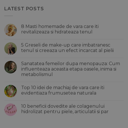
LATEST POSTS
8 Masti homemade de vara care iti
revitalizeaza si hidrateaza tenul
Niciun
comentariu
5 Greseli de make-up care imbatranesc
la
8
tenul si creeaza un efect incarcat al pielii
Masti
homemade
Niciun
de
comentariu
Sanatatea femeilor dupa menopauza: Cum
vara
la
care
5
influenteaza aceasta etapa oasele, inima si
iti
Greseli
metabolismul
revitalizeaza
de
si
make-
Niciun
hidrateaza
up
comentariu
tenul
care
Top 10 idei de machiaj de vara care iti
la
imbatranesc
Sanatatea
evidentiaza frumusetea naturala
tenul
femeilor
si
dupa
Niciun
creeaza
menopauza:
comentariu
un
10 beneficii dovedite ale colagenului
Cum
la
efect
influenteaza
Top
hidrolizat pentru piele, articulatii si par
incarcat
aceasta
10
al
etapa
idei
Niciun
pielii
oasele,
de
comentariu
inima
machiaj
la