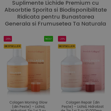
Suplimente Lichide Premium cu
Absorbtie Sporita si Biodisponibilitate
Ridicata pentru Bunastarea
Generala si Frumusetea Ta Naturala
-25%
NOU!
-25%
BESTSELLER
BESTSELLER
Colagen Morning Glow
Colagen Repair (din
(din Peste) – Lichid,
Pește) – Lichid, Hidrolizat
Hidrolizat Tip 1 si 3 cu
de Tip 1 și 3 cu 10.000mg +