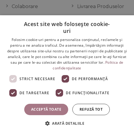
Colaborare
Livrarea Produselor
Toate produsele
Termeni și Condiții
Acest site web folosește cookie-
uri
Articole Frumusețe
Modalități de Plată
Folosim cookie-uri pentru a personaliza conținutul, reclamele și
Contact
Retururi / Retragere
pentru a ne analiza traficul. De asemenea, împărtășim informații
din contract
despre utilizarea site-ului nostru cu partenerii noștri de publicitate și
analiză, care le pot combina cu alte informații pe care le-ați furnizat
Retur și Garanție
sau pe care le-au colectat din utilizarea serviciilor lor.
Politica de
confidențialitate
STRICT NECESARE
DE PERFORMANȚĂ
DESPRE SWEDISH COLAGEN®
DE TARGETARE
DE FUNCŢIONALITATE
Sediul nostru se află în
Malmö, în sudul Suediei.
Acesta este locul în care ideile noastre prind contur,
ACCEPTĂ TOATE
REFUZĂ TOT
locul în care concepem, dezvoltăm și producem
suplimentele noastre pentru a vă atinge toate
ARATĂ DETALIILE
așteptările.