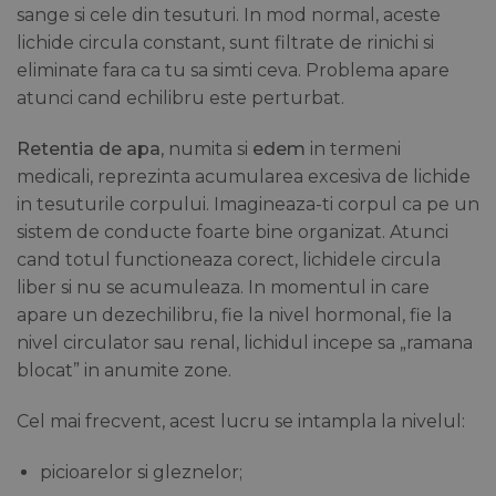
sange si cele din tesuturi. In mod normal, aceste
lichide circula constant, sunt filtrate de rinichi si
eliminate fara ca tu sa simti ceva. Problema apare
atunci cand echilibru este perturbat.
Retentia de apa
, numita si
edem
in termeni
medicali, reprezinta acumularea excesiva de lichide
in tesuturile corpului. Imagineaza-ti corpul ca pe un
sistem de conducte foarte bine organizat. Atunci
cand totul functioneaza corect, lichidele circula
liber si nu se acumuleaza. In momentul in care
apare un dezechilibru, fie la nivel hormonal, fie la
nivel circulator sau renal, lichidul incepe sa „ramana
blocat” in anumite zone.
Cel mai frecvent, acest lucru se intampla la nivelul:
picioarelor si gleznelor;