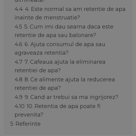
dimineata?
4.4
4. Este normal sa am retentie de apa
inainte de menstruatie?
4.5
5. Cum imi dau seama daca este
retentie de apa sau balonare?
4.6
6. Ajuta consumul de apa sau
agraveaza retentia?
4.7
7. Cafeaua ajuta la eliminarea
retentiei de apa?
4.8
8. Ce alimente ajuta la reducerea
retentiei de apa?
4.9
9. Cand ar trebui sa ma ingrijorez?
4.10
10. Retentia de apa poate fi
prevenita?
5
Referinte