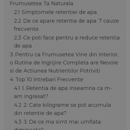
Frumusetea Ta Naturala
2.1
Simptomele retentiei de apa
2.2
De ce apare retentia de apa: 7 cauze
frecvente
2.3
Ce poti face pentru a reduce retentia
de apa
3
Pentru ca Frumusetea Vine din Interior,
o Rutina de Ingrijire Completa are Nevoie
si de Actiunea Nutrientilor Potriviti
4
Top 10 Intrebari Frecvente
4.1
1. Retentia de apa inseamna ca m-
am ingrasat?
4.2
2. Cate kilograme se pot acumula
din retentie de apa?
4.3
3. De ce ma simt mai umflata