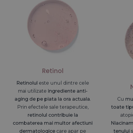
Sun Mar 01 2026 11:23:06 GMT+0000 (Coordinated 
Crema de noapte cu Retinol Gama Colagen Deluxe im
Dina
Rating: 4/5
O crema emolienata, imi place foarte mult!
"Am achiziitionat -o recent,
imi place textura, intra f
Sun Nov 16 2025 08:16:06 GMT+0000 (Coordinated 
Retinol
Retinolul
este unul dintre cele
mai utilizate
ingrediente anti-
aging de pe piata la ora actuala
.
Cu
mul
Prin efectele sale terapeutice,
toate tip
retinolul contribuie la
atopi
combaterea mai multor afectiuni
Niacinam
dermatologice
care apar pe
tenului
s