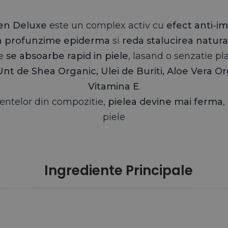
Universal Time)
bunatatita cu Aloe Vera, Unt de Shea, Vitamina E si Ni
en Deluxe
este un complex activ cu
efect anti-i
in profunzime epiderma
si
reda stalucirea natura
re
se absoarbe rapid in piele
, lasand o senzatie pl
Unt de Shea Organic, Ulei de Buriti, Aloe Vera O
Universal Time)
Vitamina E
.
bunatatita cu Aloe Vera, Unt de Shea, Vitamina E si Ni
entelor din compozitie,
pielea devine mai ferma
,
piele
oarte bune. Am fost plăcut surprinsă de crema de noapte.
 foarte bune. Am fost plăcut surprinsă de
crema de noap
Universal Time)
Ingrediente Principale
bunatatita cu Aloe Vera, Unt de Shea, Vitamina E si Ni
o folosesc pe cea de noapte,
imi place ca imi lasa pielea 