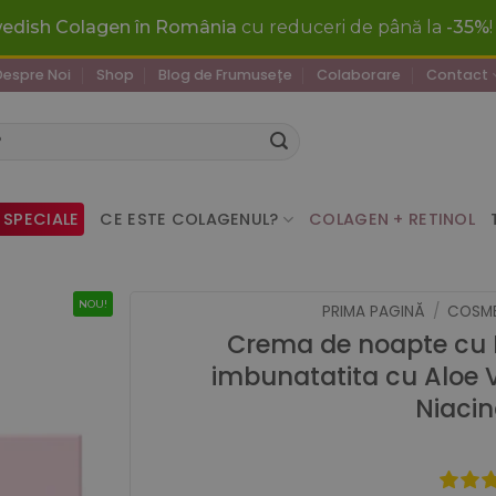
wedish Colagen în România
cu reduceri de până la
-35%
Despre Noi
Shop
Blog de Frumusețe
Colaborare
Contact
 SPECIALE
CE ESTE COLAGENUL?
COLAGEN + RETINOL
NOU!
PRIMA PAGINĂ
/
COSME
Crema de noapte cu 
imbunatatita cu Aloe V
Niaci