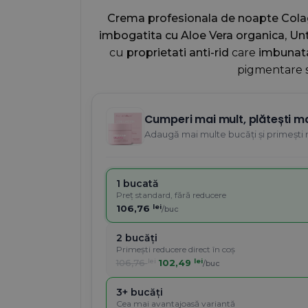
273,29 lei.
218,63 lei.
Crema profesionala de noapte Col
imbogatita cu Aloe Vera organica
,
Unt
cu
proprietati anti-rid
care
imbunata
pigmentare si
Cumperi mai mult, plătești ma
Adaugă mai multe bucăți și primești 
1 bucată
Preț standard, fără reducere
106,76
lei
/buc
2 bucăți
Primești reducere direct în coș
106,76
lei
102,49
lei
/buc
3+ bucăți
Cea mai avantajoasă variantă