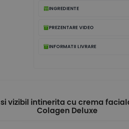
INGREDIENTE
PREZENTARE VIDEO
INFORMATII LIVRARE
bunatatita cu Aloe Vera, Unt de Shea, Vitamina E si Ni
i vizibil intinerita cu crema facia
Colagen Deluxe