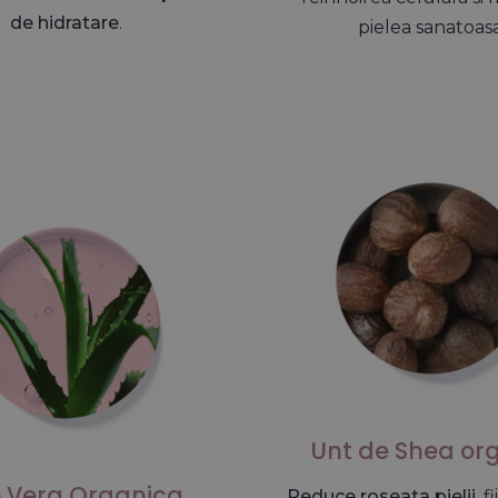
de hidratare
.
pielea sanatoasa
Unt de Shea or
e Vera Organica
Reduce roseata pielii
, f