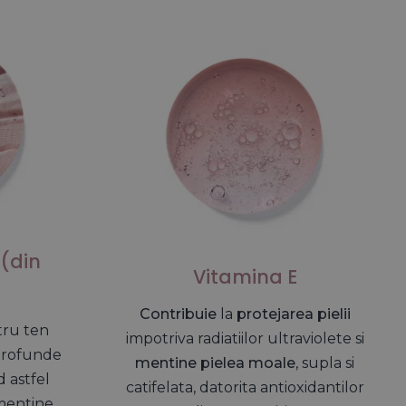
acinamide - 50 ml
(din
Vitamina E
Contribuie
la
protejarea pielii
ru ten
impotriva radiatiilor ultraviolete si
 profunde
mentine pielea moale
, supla si
d astfel
catifelata, datorita antioxidantilor
 mentine