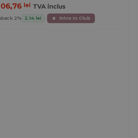
Prețul
Prețul
106,76
lei
TVA inclus
inițial
curent
Intra in Club
hback 2%
2.14 lei
•
a
este:
fost:
106,76 lei.
142,34 lei.