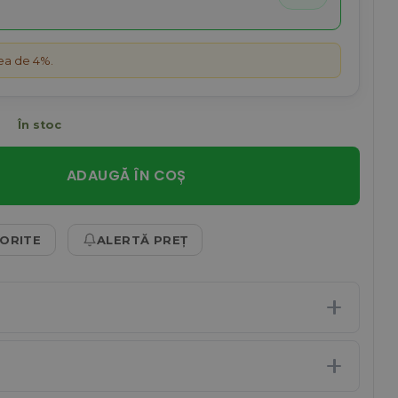
ea de 4%.
În stoc
ma Colagen Deluxe imbunatatita cu Aloe Vera, Unt de She
ADAUGĂ ÎN COȘ
VORITE
ALERTĂ PREȚ