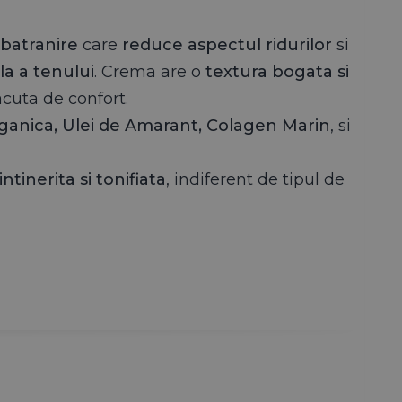
acinamide - 50 ml
mbatranire
care
reduce aspectul ridurilor
si
la a tenului
. Crema are o
textura bogata si
acuta de confort.
rganica, Ulei de Amarant, Colagen Marin
, si
acinamide - 50 ml
intinerita si tonifiata
, indiferent de tipul de
 Sincer, chiar nu mă așteptam să producă efecte chiar de
te
. Sincer, chiar nu mă așteptam să producă efecte chiar 
acinamide - 50 ml
fina
, si pare ca ridurile se vad mai estompate."