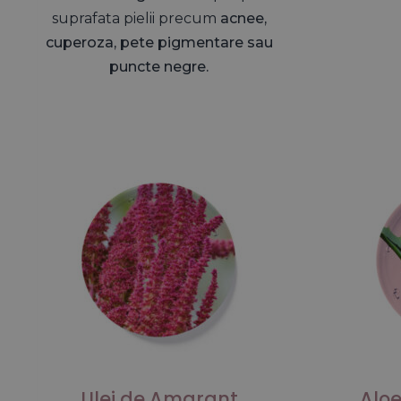
suprafata pielii precum
acnee,
cuperoza, pete pigmentare sau
puncte negre.
Ulei de Amarant
Alo