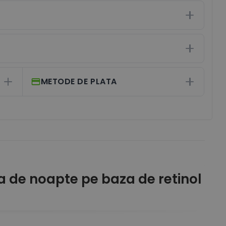
METODE DE PLATA
acinamide - 50 ml
la de noapte pe baza de retinol