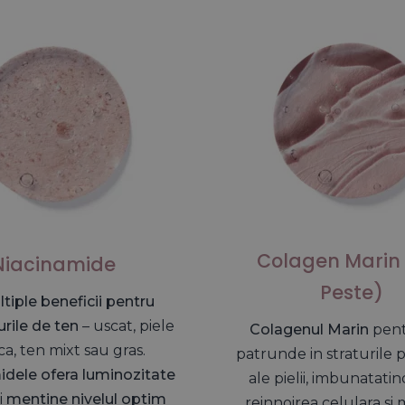
Universal Time)
bunatatita cu Aloe Vera, Unt de Shea, Vitamina E si Ni
oarte frumos in piele , e catifelata.
"
Universal Time)
Colagen Marin 
Niacinamide
Peste)
tiple beneficii pentru
urile de ten
– uscat, piele
Colagenul Marin
pent
ca, ten mixt sau gras.
patrunde in straturile
idele ofera luminozitate
ale pielii, imbunatatin
i
mentine nivelul optim
reinnoirea celulara si