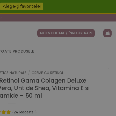
!
Alege-ți favoritele!
AUTENTIFICARE / ÎNREGISTRARE
TOATE PRODUSELE
TICE NATURALE
/
CREME CU RETINOL
Retinol Gama Colagen Deluxe
era, Unt de Shea, Vitamina E si
namide – 50 ml
(24 Recenzii)