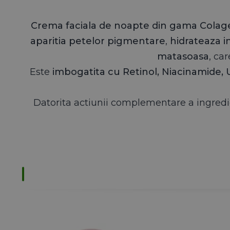
Thu Jul 02 2026 05:33:51 GMT+0000 (Coordinated 
Crema de noapte cu Retinol Gama Colagen Deluxe im
Crema faciala de noapte din gama Colag
Angelica
aparitia petelor pigmentare
,
hidrateaza 
Rating: 5/5
ar fi bine daca ar fi si o monstra in pachet
matasoasa
, ca
comanda a venit foarte repede
Este
imbogatita cu Retinol, Niacinamide, 
Wed Jun 10 2026 05:21:57 GMT+0000 (Coordinated 
Crema de noapte cu Retinol Gama Colagen Deluxe im
Datorita actiunii complementare a ingredi
Angheluta
Rating: 5/5
Toate produsele colagen pe care le folosesc sunt f
"Toate produsele colagen pe care le folosesc sunt
Fri May 08 2026 04:26:59 GMT+0000 (Coordinated 
Crema de noapte cu Retinol Gama Colagen Deluxe im
Bianca
Rating: 5/5
Se simte fin
"Am cumparat crema de noapte si de zi. Momentan 