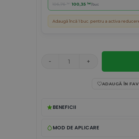
106,76
lei
100,35
lei
/buc
Adaugă încă 1 buc. pentru a activa reducer
Cantitate Crema de noapte cu Retinol Ga
ADAUGĂ ÎN FA
BENEFICII
MOD DE APLICARE