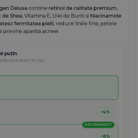
agen Deluxe
contine
retinol de calitate premium
,
 de Shea
, Vitamina E, Ulei de Buriti si
Niacinamide
tesc fermitatea pielii
, reduce liniile fine, petele
 previne aparitia acneei.
i puțin
reducere direct în coș.
−4%
RECOMANDAT
−6%