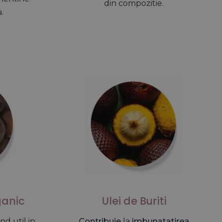
din compozitie.
.
ganic
Ulei de Buriti
iind util in
Contribuie
la
imbunatatirea