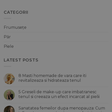
CATEGORII
Frumusețe
Păr
Piele
LATEST POSTS
8 Masti homemade de vara care iti
revitalizeaza si hidrateaza tenul
Niciun
comentariu
5 Greseli de make-up care imbatranesc
la
8
tenul si creeaza un efect incarcat al pielii
Masti
homemade
Niciun
de
comentariu
Sanatatea femeilor dupa menopauza: Cum
vara
la
care
5