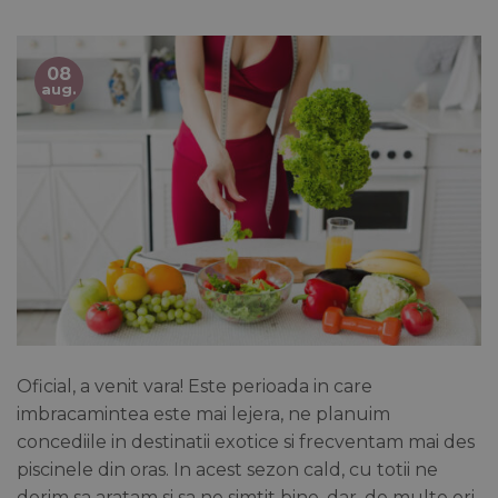
08
aug.
Oficial, a venit vara! Este perioada in care
imbracamintea este mai lejera, ne planuim
concediile in destinatii exotice si frecventam mai des
piscinele din oras. In acest sezon cald, cu totii ne
dorim sa aratam si sa ne simtit bine, dar, de multe ori,