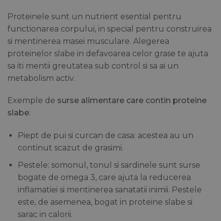
Proteinele sunt un nutrient esential pentru
functionarea corpului, in special pentru construirea
si mentinerea masei musculare. Alegerea
proteinelor slabe in defavoarea celor grase te ajuta
sa iti mentii greutatea sub control si sa ai un
metabolism activ.
Exemple de
surse alimentare care contin proteine
slabe
:
Piept de pui si curcan de casa: acestea au un
continut scazut de grasimi.
Pestele: somonul, tonul si sardinele sunt surse
bogate de omega 3, care ajuta la reducerea
inflamatiei si mentinerea sanatatii inimii. Pestele
este, de asemenea, bogat in proteine slabe si
sarac in calorii.