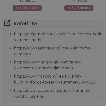
C, B5, B6, B12 si D3 – 20
TVA inclus
TVA inclus
a
este:
a
este
Fiole
fost:
129,40 lei.
fost:
168,
ADAUGĂ ÎN COȘ
ADAUGĂ ÎN COȘ
172,53 lei.
224,91 lei.
Referinte
https://origympersonaltrainercourses.co.uk/blog
summer-body
https://www.eatthis.com/lose-weight-for-
summer/
https://www.hungry-girl.com/go-to-
guides/pre-summer-slim-down
https://www.ndtv.com/health/11-fat-
burning-foods-to-eat-in-summer-3044023
https://nutrabay.com/magazine/summer-
weight-loss-tips