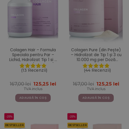
Colagen Hair – Formula
Colagen Pure (din Pește)
Speciala pentru Par –
– Hidrolizat de Tip 1 și 3 cu
Lichid, Hidrolizat Tip 1 si 3
10.000 mg per Doză
cu 2500 mg (din Peste) +
Zilnică – Sub formă de
Acid Hialuronic 100 mg +
Pulbere cu 300 g
(13 Recenzii)
(44 Recenzii)
Retinol 800 mcg + Biotina
5000 mcg +
Prețul
Prețul
Prețul
Pre
167,00
lei
125,25
lei
167,00
lei
125,25
lei
Ashwagandha 100 mg +
inițial
curent
inițial
cur
Coenzima Q10 + MSM +
TVA inclus
TVA inclus
a
este:
a
este
Siliciu + Zinc + Vitamine –
fost:
125,25 lei.
fost:
125,2
ADAUGĂ ÎN COȘ
ADAUGĂ ÎN COȘ
500 ml
167,00 lei.
167,00 lei.
-25%
-25%
BESTSELLER
BESTSELLER