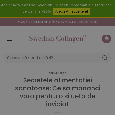
Skip
Aniversăm
9 ani de Swedish Colagen în România
cu reduceri
to
de până la
-35%
!
Alege-ți favoritele!
content
GAMĂ PREMIUM DE COLAGEN PENTRU FRUMUSEȚE
Caută
după:
FRUMUSEȚE
Secretele alimentatiei
sanatoase: Ce sa mananci
vara pentru o silueta de
invidiat