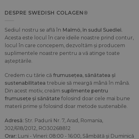
DESPRE SWEDISH COLAGEN®
Sediul nostru se află în
Malmö, în sudul Suediei.
Acesta este locul în care ideile noastre prind contur,
locul în care concepem, dezvoltăm și producem
suplimentele noastre pentru a vă atinge toate
așteptările.
Credem cu tărie că
frumusețea, sănătatea și
sustenabilitatea
trebuie să meargă mână în mână.
Din acest motiv, creăm
suplimente pentru
frumusețe și sănătate
folosind doar cele mai bune
materii prime și folosind doar metode sustenabile.
Adresă:
Str. Padurii Nr. 7, Arad, Romania,
J02/618/2012, RO30268812
Orar:
Luni - Vineri: 08:00 - 16:00, Sâmbătă și Duminică