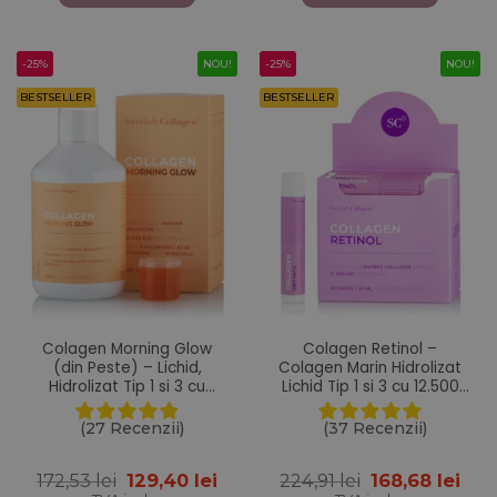
216,59 lei.
189,21 lei.
-25%
NOU!
-25%
NOU!
BESTSELLER
BESTSELLER
Colagen Morning Glow
Colagen Retinol –
(din Peste) – Lichid,
Colagen Marin Hidrolizat
Hidrolizat Tip 1 si 3 cu
Lichid Tip 1 si 3 cu 12.500
10.000 mg + Acid
mg + Retinol 800 mcg +
Hialuronic 25 mg + Retinol
Acid Hialuronic 75 mg +
(27 Recenzii)
(37 Recenzii)
800 mcg + Biotina 5000
Biotina 5000 mcg + MSM
mcg + Probiotice + MSM +
125 mg + Zinc 10 mg +
Prețul
Prețul
Prețul
Pre
172,53
lei
129,40
lei
224,91
lei
168,68
lei
Siliciu + Vitamine – 500 ml
Siliciu 25 mg + Vitaminele
inițial
curent
inițial
cur