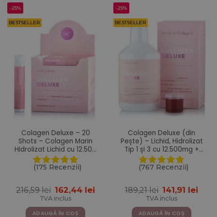
-25%
-25%
BESTSELLER
BESTSELLER
Colagen Deluxe – 20
Colagen Deluxe (din
Shots – Colagen Marin
Pește) – Lichid, Hidrolizat
Hidrolizat Lichid cu 12.500
Tip 1 și 3 cu 12.500mg +
mg + Acid Hialuronic 75
Acid Hialuronic 75 mg +
mg + Biotina 5000 mcg +
Biotină 5000 mcg + MSM +
(175 Recenzii)
(767 Recenzii)
MSM 125 mg + Zinc + Siliciu
Zinc + Siliciu + Vitamine –
+ Vitamine
500 ml
Prețul
Prețul
Prețul
Preț
216,59
lei
162,44
lei
189,21
lei
141,91
lei
inițial
curent
inițial
cure
TVA inclus
TVA inclus
a
este:
a
este:
fost:
162,44 lei.
fost:
141,91
ADAUGĂ ÎN COȘ
ADAUGĂ ÎN COȘ