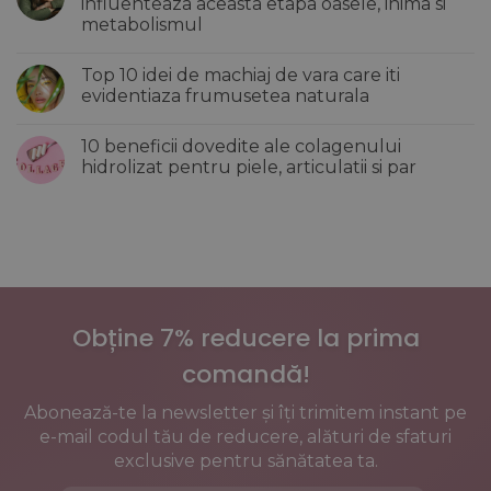
influenteaza aceasta etapa oasele, inima si
iti
Greseli
metabolismul
revitalizeaza
de
si
make-
Niciun
hidrateaza
up
comentariu
tenul
care
Top 10 idei de machiaj de vara care iti
la
imbatranesc
Sanatatea
evidentiaza frumusetea naturala
tenul
femeilor
si
dupa
Niciun
creeaza
menopauza:
comentariu
un
10 beneficii dovedite ale colagenului
Cum
la
efect
influenteaza
Top
hidrolizat pentru piele, articulatii si par
incarcat
aceasta
10
al
etapa
idei
Niciun
pielii
oasele,
de
comentariu
inima
machiaj
la
si
de
10
metabolismul
vara
beneficii
care
dovedite
iti
ale
evidentiaza
colagenului
frumusetea
hidrolizat
naturala
pentru
Obține 7% reducere la prima
piele,
articulatii
si
comandă!
par
Abonează-te la newsletter și îți trimitem instant pe
e-mail codul tău de reducere, alături de sfaturi
exclusive pentru sănătatea ta.