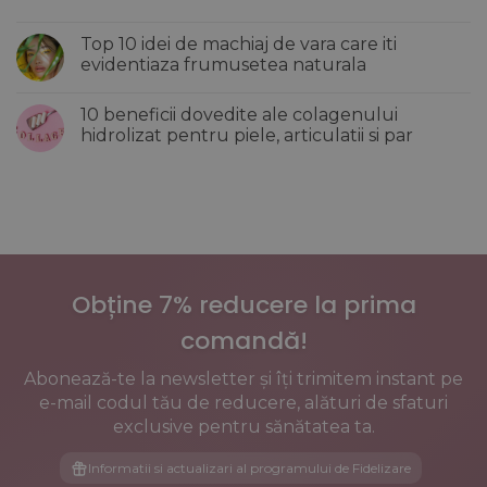
si
make-
Niciun
hidrateaza
up
comentariu
tenul
care
Top 10 idei de machiaj de vara care iti
la
imbatranesc
Sanatatea
evidentiaza frumusetea naturala
tenul
femeilor
si
dupa
Niciun
creeaza
menopauza:
comentariu
un
10 beneficii dovedite ale colagenului
Cum
la
efect
influenteaza
Top
hidrolizat pentru piele, articulatii si par
incarcat
aceasta
10
al
etapa
idei
Niciun
pielii
oasele,
de
comentariu
inima
machiaj
la
si
de
10
metabolismul
vara
beneficii
care
dovedite
iti
ale
evidentiaza
colagenului
frumusetea
hidrolizat
naturala
pentru
Obține 7% reducere la prima
piele,
articulatii
si
comandă!
par
Abonează-te la newsletter și îți trimitem instant pe
e-mail codul tău de reducere, alături de sfaturi
exclusive pentru sănătatea ta.
Informatii si actualizari al programului de Fidelizare