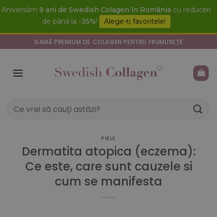
Skip
Aniversăm
9 ani de Swedish Colagen în România
cu reduceri
to
de până la
-35%
!
Alege-ți favoritele!
content
GAMĂ PREMIUM DE COLAGEN PENTRU FRUMUSEȚE
Caută
după:
PIELE
Dermatita atopica (eczema):
Ce este, care sunt cauzele si
cum se manifesta