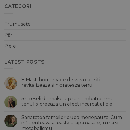
CATEGORII
Frumusețe
Păr
Piele
LATEST POSTS
8 Masti homemade de vara care iti
revitalizeaza si hidrateaza tenul
Niciun
comentariu
5 Greseli de make-up care imbatranesc
la
8
tenul si creeaza un efect incarcat al pielii
Masti
homemade
Niciun
de
comentariu
Sanatatea femeilor dupa menopauza: Cum
vara
la
care
5
influenteaza aceasta etapa oasele, inima si
iti
Greseli
metabolismul
revitalizeaza
de