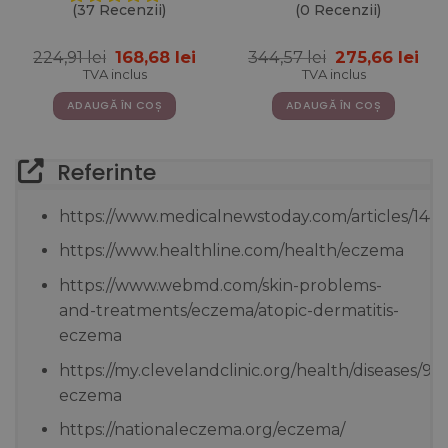
Acid Hialuronic 75 mg +
(37 Recenzii)
(0 Recenzii)
Biotina 5000 mcg + MSM
125 mg + Zinc 10 mg +
Prețul
Prețul
Prețul
Pre
224,91
lei
168,68
lei
344,57
lei
275,66
lei
Siliciu 25 mg + Vitaminele
inițial
curent
inițial
cur
C, B5, B6, B12 si D3 – 20
TVA inclus
TVA inclus
a
este:
a
est
Fiole
fost:
168,68 lei.
fost:
275,
ADAUGĂ ÎN COȘ
ADAUGĂ ÎN COȘ
224,91 lei.
344,57 lei.
Referinte
https://www.medicalnewstoday.com/articles/1441
https://www.healthline.com/health/eczema
https://www.webmd.com/skin-problems-
and-treatments/eczema/atopic-dermatitis-
eczema
https://my.clevelandclinic.org/health/diseases/99
eczema
https://nationaleczema.org/eczema/