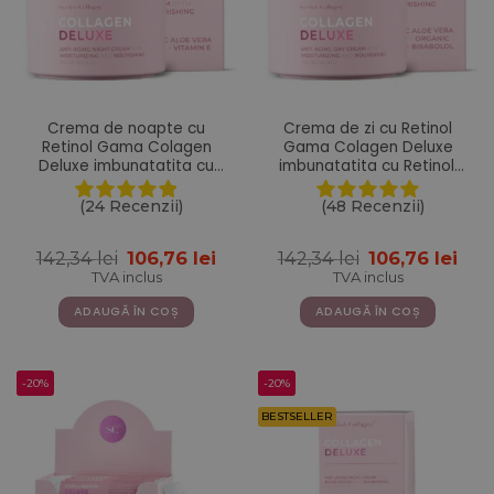
Crema de noapte cu
Crema de zi cu Retinol
Retinol Gama Colagen
Gama Colagen Deluxe
Deluxe imbunatatita cu
imbunatatita cu Retinol,
Aloe Vera, Unt de Shea,
Acid Hialuronic, Colagen
Vitamina E si Niacinamide
Marin, Vitamina E, Unt de
(24 Recenzii)
(48 Recenzii)
– 50 ml
Shea, Ulei de Jojoba, Aloe
Vera – 50 ml
Prețul
Prețul
Prețul
Pre
142,34
lei
106,76
lei
142,34
lei
106,76
lei
inițial
curent
inițial
cur
TVA inclus
TVA inclus
a
este:
a
este
fost:
106,76 lei.
fost:
106,
ADAUGĂ ÎN COȘ
ADAUGĂ ÎN COȘ
142,34 lei.
142,34 lei.
-20%
-20%
BESTSELLER