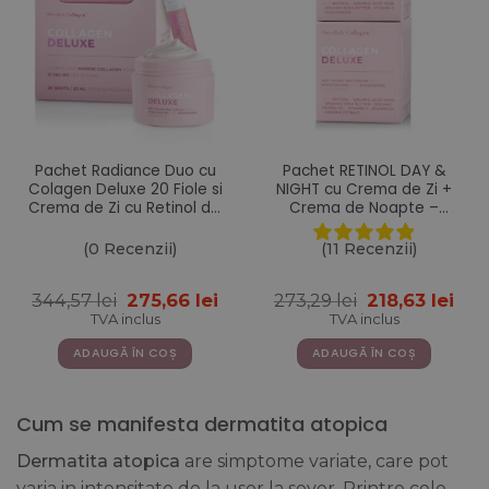
Pachet Radiance Duo cu
Pachet RETINOL DAY &
Colagen Deluxe 20 Fiole si
NIGHT cu Crema de Zi +
Crema de Zi cu Retinol din
Crema de Noapte –
gama Deluxe
Gama Colagen Deluxe
(0 Recenzii)
(11 Recenzii)
Prețul
Prețul
Prețul
Pre
344,57
lei
275,66
lei
273,29
lei
218,63
lei
inițial
curent
inițial
cur
TVA inclus
TVA inclus
a
este:
a
este
fost:
275,66 lei.
fost:
218,
ADAUGĂ ÎN COȘ
ADAUGĂ ÎN COȘ
344,57 lei.
273,29 lei.
Cum se manifesta dermatita atopica
Dermatita atopica
are simptome variate, care pot
varia in intensitate de la usor la sever. Printre cele