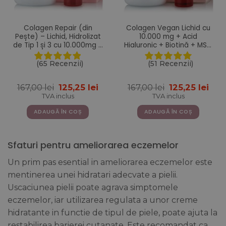
Colagen Repair (din
Colagen Vegan Lichid cu
Pește) – Lichid, Hidrolizat
10.000 mg + Acid
de Tip 1 și 3 cu 10.000mg +
Hialuronic + Biotină + MSM
Acid Hialuronic + Biotină +
+ Zinc + Siliciu + Seleniu +
MSM + Zinc + Siliciu +
Vitamine – 500 ml
(65 Recenzii)
(51 Recenzii)
Vitamine – 500ml
Prețul
Prețul
Prețul
Pre
167,00
lei
125,25
lei
167,00
lei
125,25
lei
inițial
curent
inițial
cur
TVA inclus
TVA inclus
a
este:
a
este
fost:
125,25 lei.
fost:
125,2
ADAUGĂ ÎN COȘ
ADAUGĂ ÎN COȘ
167,00 lei.
167,00 lei.
Sfaturi pentru ameliorarea eczemelor
Un prim pas esential in ameliorarea eczemelor este
mentinerea unei hidratari adecvate a pielii.
Uscaciunea pielii poate agrava simptomele
eczemelor, iar utilizarea regulata a unor creme
hidratante in functie de tipul de piele, poate ajuta la
restabilirea barierei cutanate. Este recomandat ca