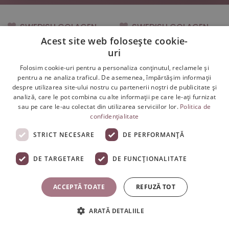
SWEDISH COLAGEN
SWEDISH COLAGEN
Acest site web folosește cookie-
uri
Prima pagina
Lichide vs Capsule
Folosim cookie-uri pentru a personaliza conținutul, reclamele și
pentru a ne analiza traficul. De asemenea, împărtășim informații
Despre Noi
Întrebări Frecvente
despre utilizarea site-ului nostru cu partenerii noștri de publicitate și
analiză, care le pot combina cu alte informații pe care le-ați furnizat
Colaborare
Livrarea Produselor
sau pe care le-au colectat din utilizarea serviciilor lor.
Politica de
confidențialitate
Toate produsele
Termeni și Condiții
STRICT NECESARE
DE PERFORMANȚĂ
Articole Frumusețe
Modalități de Plată
DE TARGETARE
DE FUNCŢIONALITATE
Contact
Retururi / Retragere
din contract
ACCEPTĂ TOATE
REFUZĂ TOT
Retur și Garanție
ARATĂ DETALIILE