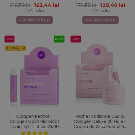
+ Vitamine
mcg + Probiotice + MSM +
Prețul
Prețul
Prețul
Pre
216,59
lei
162,44
lei
172,53
lei
129,40
lei
Siliciu + Vitamine – 500 ml
inițial
curent
inițial
cur
TVA inclus
TVA inclus
a
este:
a
este
fost:
162,44 lei.
fost:
129,
ADAUGĂ ÎN COȘ
ADAUGĂ ÎN COȘ
216,59 lei.
172,53 lei.
-25%
NOU!
-20%
BESTSELLER
Colagen Retinol –
Pachet Radiance Duo cu
Colagen Marin Hidrolizat
Colagen Deluxe 20 Fiole si
Lichid Tip 1 si 3 cu 12.500
Crema de Zi cu Retinol din
mg + Retinol 800 mcg +
gama Deluxe