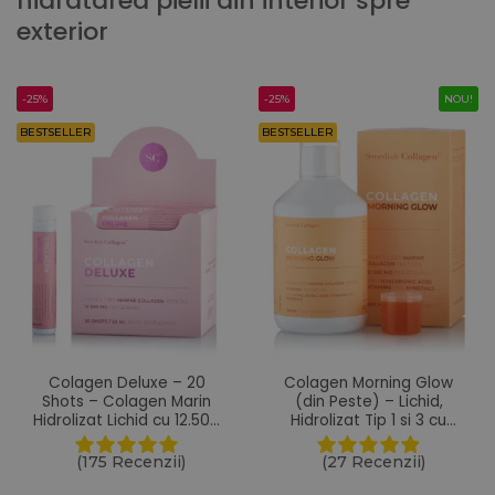
hidratarea pielii din interior spre
exterior
-25%
-25%
NOU!
BESTSELLER
BESTSELLER
Colagen Deluxe – 20
Colagen Morning Glow
Shots – Colagen Marin
(din Peste) – Lichid,
Hidrolizat Lichid cu 12.500
Hidrolizat Tip 1 si 3 cu
mg + Acid Hialuronic 75
10.000 mg + Acid
mg + Biotina 5000 mcg +
Hialuronic 25 mg + Retinol
(175 Recenzii)
(27 Recenzii)
MSM 125 mg + Zinc + Siliciu
800 mcg + Biotina 5000