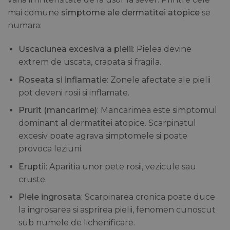
mai comune
simptome ale dermatitei atopice
se
numara:
Uscaciunea excesiva a pielii
: Pielea devine
extrem de uscata, crapata si fragila.
Roseata si inflamatie
: Zonele afectate ale pielii
pot deveni rosii si inflamate.
Prurit (mancarime)
: Mancarimea este simptomul
dominant al dermatitei atopice. Scarpinatul
excesiv poate agrava simptomele si poate
provoca leziuni.
Eruptii
: Aparitia unor pete rosii, vezicule sau
cruste.
Piele ingrosata
: Scarpinarea cronica poate duce
la ingrosarea si asprirea pielii, fenomen cunoscut
sub numele de lichenificare.