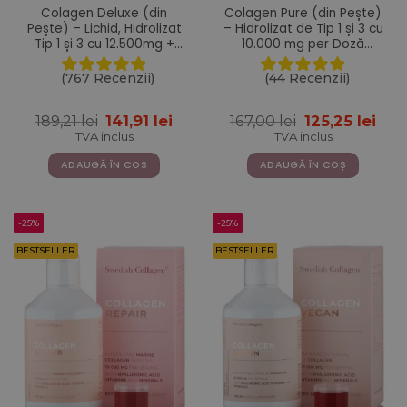
Colagen Deluxe (din
Colagen Pure (din Pește)
Pește) – Lichid, Hidrolizat
– Hidrolizat de Tip 1 și 3 cu
Tip 1 și 3 cu 12.500mg +
10.000 mg per Doză
Acid Hialuronic 75 mg +
Zilnică – Sub formă de
Biotină 5000 mcg + MSM +
Pulbere cu 300 g
(767 Recenzii)
(44 Recenzii)
Zinc + Siliciu + Vitamine –
500 ml
Prețul
Prețul
Prețul
Pre
189,21
lei
141,91
lei
167,00
lei
125,25
lei
inițial
curent
inițial
cur
TVA inclus
TVA inclus
a
este:
a
este
fost:
141,91 lei.
fost:
125,2
ADAUGĂ ÎN COȘ
ADAUGĂ ÎN COȘ
189,21 lei.
167,00 lei.
-25%
-25%
BESTSELLER
BESTSELLER