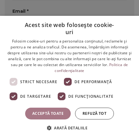
Email
*
Acest site web folosește cookie-
uri
Salvează-mi numele, emailul și site-ul web
Folosim cookie-uri pentru a personaliza conținutul, reclamele și
pentru a ne analiza traficul. De asemenea, împărtășim informații
în acest navigator pentru data viitoare când o
despre utilizarea site-ului nostru cu partenerii noștri de publicitate și
analiză, care le pot combina cu alte informații pe care le-ați furnizat
să comentez.
sau pe care le-au colectat din utilizarea serviciilor lor.
Politica de
confidențialitate
STRICT NECESARE
DE PERFORMANȚĂ
DE TARGETARE
DE FUNCŢIONALITATE
CATEGORII
ACCEPTĂ TOATE
REFUZĂ TOT
Frumusețe
ARATĂ DETALIILE
Păr