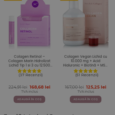
Colagen Retinol –
Colagen Vegan Lichid cu
Colagen Marin Hidrolizat
10.000 mg + Acid
Lichid Tip 1 si 3 cu 12.500
Hialuronic + Biotină + MSM
mg + Retinol 800 mcg +
+ Zinc + Siliciu + Seleniu +
Acid Hialuronic 75 mg +
Vitamine – 500 ml
(37 Recenzii)
(51 Recenzii)
Biotina 5000 mcg + MSM
125 mg + Zinc 10 mg +
Prețul
Prețul
Prețul
Pre
224,91
lei
168,68
lei
167,00
lei
125,25
lei
Siliciu 25 mg + Vitaminele
inițial
curent
inițial
cur
C, B5, B6, B12 si D3 – 20
TVA inclus
TVA inclus
a
este:
a
este
Fiole
fost:
168,68 lei.
fost:
125,2
ADAUGĂ ÎN COȘ
ADAUGĂ ÎN COȘ
224,91 lei.
167,00 lei.