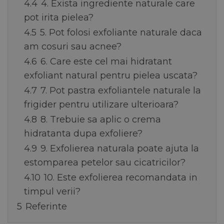
4.4
4. Exista ingrediente naturale care
pot irita pielea?
4.5
5. Pot folosi exfoliante naturale daca
am cosuri sau acnee?
4.6
6. Care este cel mai hidratant
exfoliant natural pentru pielea uscata?
4.7
7. Pot pastra exfoliantele naturale la
frigider pentru utilizare ulterioara?
4.8
8. Trebuie sa aplic o crema
hidratanta dupa exfoliere?
4.9
9. Exfolierea naturala poate ajuta la
estomparea petelor sau cicatricilor?
4.10
10. Este exfolierea recomandata in
timpul verii?
5
Referinte