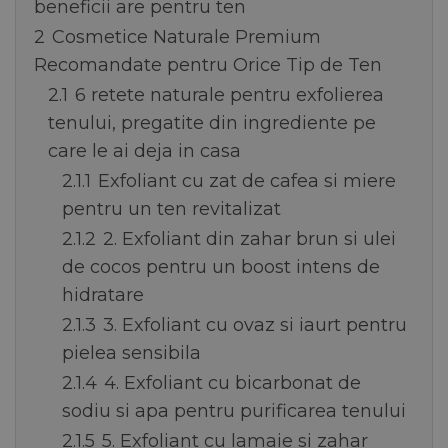
beneficii are pentru ten
2
Cosmetice Naturale Premium
Recomandate pentru Orice Tip de Ten
2.1
6 retete naturale pentru exfolierea
tenului, pregatite din ingrediente pe
care le ai deja in casa
2.1.1
Exfoliant cu zat de cafea si miere
pentru un ten revitalizat
2.1.2
2. Exfoliant din zahar brun si ulei
de cocos pentru un boost intens de
hidratare
2.1.3
3. Exfoliant cu ovaz si iaurt pentru
pielea sensibila
2.1.4
4. Exfoliant cu bicarbonat de
sodiu si apa pentru purificarea tenului
2.1.5
5. Exfoliant cu lamaie si zahar