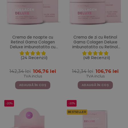
Crema de noapte cu
Crema de zi cu Retinol
Retinol Gama Colagen
Gama Colagen Deluxe
Deluxe imbunatatita cu
imbunatatita cu Retinol,
Aloe Vera, Unt de Shea,
Acid Hialuronic, Colagen
Vitamina E si Niacinamide
Marin, Vitamina E, Unt de
(24 Recenzii)
(48 Recenzii)
– 50 ml
Shea, Ulei de Jojoba, Aloe
Vera – 50 ml
Prețul
Prețul
Prețul
Pre
142,34
lei
106,76
lei
142,34
lei
106,76
lei
inițial
curent
inițial
cur
TVA inclus
TVA inclus
a
este:
a
este
fost:
106,76 lei.
fost:
106,
ADAUGĂ ÎN COȘ
ADAUGĂ ÎN COȘ
142,34 lei.
142,34 lei.
-20%
-20%
BESTSELLER