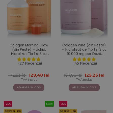
Colagen Morning Glow
Colagen Pure (din Pește)
(din Peste) – Lichid,
– Hidrolizat de Tip 1 și 3 cu
Hidrolizat Tip 1 si 3 cu
10.000 mg per Doză
10.000 mg + Acid
Zilnică – Sub formă de
Hialuronic 25 mg + Retinol
Pulbere cu 300 g
(27 Recenzii)
(45 Recenzii)
800 mcg + Biotina 5000
mcg + Probiotice + MSM +
Prețul
Prețul
Prețul
Pre
172,53
lei
129,40
lei
167,00
lei
125,25
lei
Siliciu + Vitamine – 500 ml
inițial
curent
inițial
cur
TVA inclus
TVA inclus
a
este:
a
este
fost:
129,40 lei.
fost:
125,2
ADAUGĂ ÎN COȘ
ADAUGĂ ÎN COȘ
172,53 lei.
167,00 lei.
-25%
NOU!
-25%
BESTSELLER
BESTSELLER