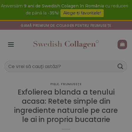
Skip
Aniversăm
9 ani de Swedish Colagen în România
cu reduceri
to
de până la
-35%
!
Alege-ți favoritele!
content
GAMĂ PREMIUM DE COLAGEN PENTRU FRUMUSEȚE
Caută
după:
PIELE
,
FRUMUSEȚE
Exfolierea blanda a tenului
acasa: Retete simple din
ingrediente naturale pe care
le ai in propria bucatarie