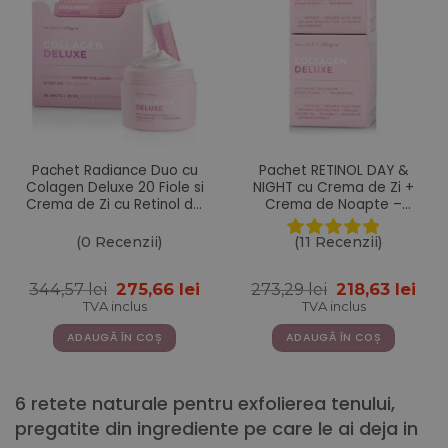
Pachet Radiance Duo cu
Pachet RETINOL DAY &
Colagen Deluxe 20 Fiole si
NIGHT cu Crema de Zi +
Crema de Zi cu Retinol din
Crema de Noapte –
gama Deluxe
Gama Colagen Deluxe
(0 Recenzii)
(11 Recenzii)
Prețul
Prețul
Prețul
Pre
344,57
lei
275,66
lei
273,29
lei
218,63
lei
inițial
curent
inițial
cur
TVA inclus
TVA inclus
a
este:
a
este
fost:
275,66 lei.
fost:
218,
ADAUGĂ ÎN COȘ
ADAUGĂ ÎN COȘ
344,57 lei.
273,29 lei.
6 retete naturale pentru exfolierea tenului,
pregatite din ingrediente pe care le ai deja in