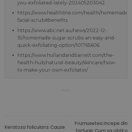
you-exfoliated-lately-202405203042
https://www.healthline.com/health/homemade-
facial-scrub#benefits
https://www.abc.net.au/news/2022-12-
15/homemade-sugar-scrubs-an-easy-and-
quick-exfoliating-option/101765606
https://www.hollandandbarrett.com/the-
health-hub/natural-beauty/skincare/how-
to-make-your-own-exfoliator/
Frumusetea incepe din
Keratoza foliculara: Cauze
farfurie: Cum sa obtii o