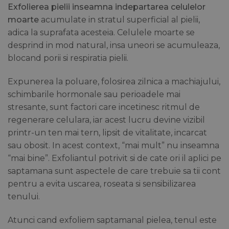
Exfolierea pielii inseamna indepartarea celulelor
moarte
acumulate in stratul superficial al pielii,
adica la suprafata acesteia. Celulele moarte se
desprind in mod natural, insa uneori se acumuleaza,
blocand porii si respiratia pielii.
Expunerea la poluare, folosirea zilnica a machiajului,
schimbarile hormonale sau perioadele mai
stresante, sunt factori care incetinesc ritmul de
regenerare celulara, iar acest lucru devine vizibil
printr-un ten mai tern, lipsit de vitalitate, incarcat
sau obosit. In acest context, “mai mult” nu inseamna
“mai bine”. Exfoliantul potrivit si de cate ori il aplici pe
saptamana sunt aspectele de care trebuie sa tii cont
pentru a evita uscarea, roseata si sensibilizarea
tenului.
Atunci cand exfoliem saptamanal pielea, tenul este