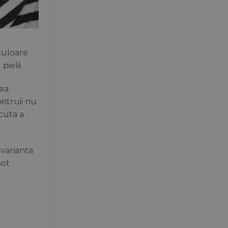
culoare
ielii.
lea
istruii nu
cuta a
 varianta
pot