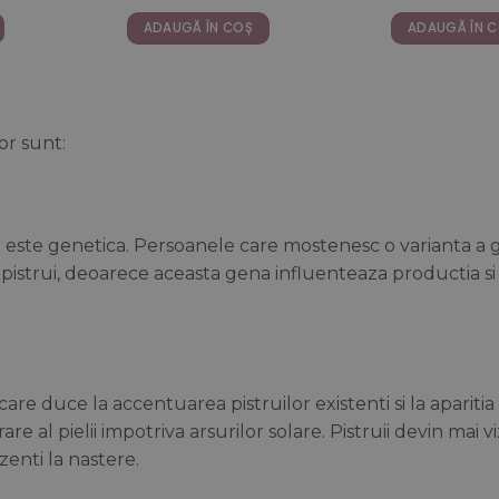
lei.
167,00 lei.
167,
ADAUGĂ ÎN COȘ
ADAUGĂ ÎN 
or sunt:
lor este genetica. Persoanele care mostenesc o varianta a 
pistrui, deoarece aceasta gena influenteaza productia si
re duce la accentuarea pistruilor existenti si la apariti
al pielii impotriva arsurilor solare. Pistruii devin mai viz
enti la nastere.