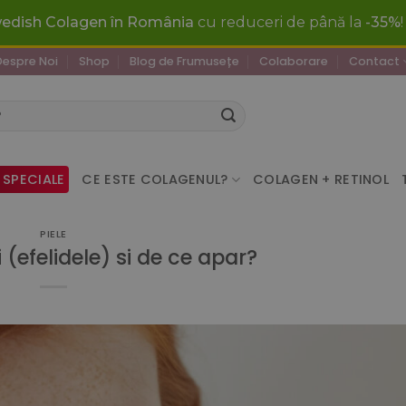
wedish Colagen în România
cu reduceri de până la
-35%
Despre Noi
Shop
Blog de Frumusețe
Colaborare
Contact
 SPECIALE
CE ESTE COLAGENUL?
COLAGEN + RETINOL
PIELE
i (efelidele) si de ce apar?