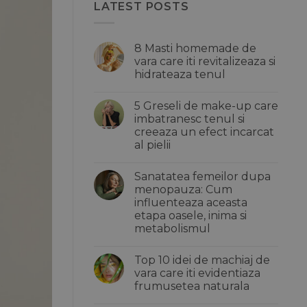
LATEST POSTS
8 Masti homemade de
vara care iti revitalizeaza si
hidrateaza tenul
Niciun
comentariu
5 Greseli de make-up care
la
8
imbatranesc tenul si
Masti
creeaza un efect incarcat
homemade
de
al pielii
vara
care
Niciun
iti
comentariu
Sanatatea femeilor dupa
la
revitalizeaza
5
si
menopauza: Cum
Greseli
hidrateaza
influenteaza aceasta
de
tenul
make-
etapa oasele, inima si
up
metabolismul
care
imbatranesc
Niciun
tenul
comentariu
si
Top 10 idei de machiaj de
la
creeaza
Sanatatea
vara care iti evidentiaza
un
femeilor
efect
frumusetea naturala
dupa
incarcat
menopauza:
Niciun
al
Cum