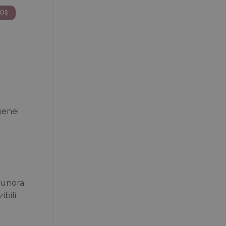
00 lei.
COȘ
genei
a unora
ibili