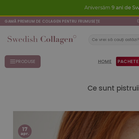
Skip
Aniversăm
9 ani de S
to
content
GAMĂ PREMIUM DE COLAGEN PENTRU FRUMUSEȚE
Caută
după:
HOME
PACHETE
PRODUSE
Ce sunt pistrui
17
apr.