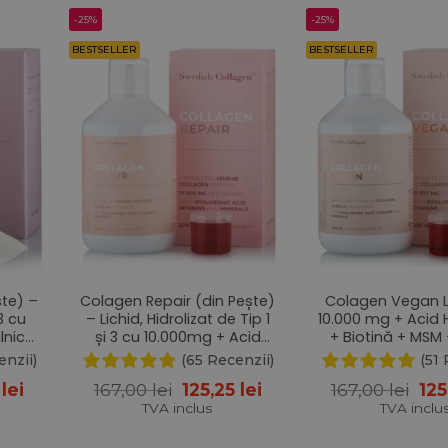
-25%
-25%
BESTSELLER
BESTSELLER
ște) –
Colagen Repair (din Pește)
Colagen Vegan L
 3 cu
– Lichid, Hidrolizat de Tip 1
10.000 mg + Acid H
lnică
și 3 cu 10.000mg + Acid
+ Biotină + MSM 
re cu
Hialuronic + Biotină + MSM
Siliciu + Seleniu 
enzii)
(65 Recenzii)
(51 
+ Zinc + Siliciu + Vitamine –
– 500 ml
Prețul
Prețul
Prețul
Pre
5
lei
167,00
lei
125,25
lei
167,00
lei
12
500ml
curent
inițial
curent
iniț
TVA inclus
TVA inclu
este:
a
este:
a
125,25 lei.
fost:
125,25 lei.
fost