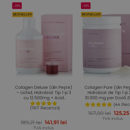
-25%
-25%
BESTSELLER
BESTSELLER
Colagen Deluxe (din Pește)
Colagen Pure (din Pe
– Lichid, Hidrolizat Tip 1 și 3
Hidrolizat de Tip 1 și
cu 12.500mg + Acid
10.000 mg per Doză Zi
Hialuronic 75 mg + Biotină
– Sub formă de Pulbe
(44 Rec
5000 mcg + MSM + Zinc +
300 g
(767 Recenzii)
Prețul
167,00
lei
125,2
Siliciu + Vitamine – 500 ml
inițial
TVA inclus
Prețul
Prețul
189,21
lei
141,91
lei
a
inițial
curent
fost:
TVA inclus