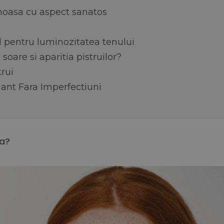
noasa cu aspect sanatos
 pentru luminozitatea tenului
soare si aparitia pistruilor?
trui
nt Fara Imperfectiuni
za?