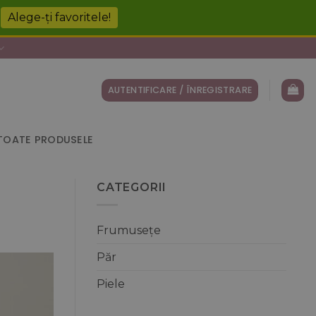
!
Alege-ți favoritele!
AUTENTIFICARE / ÎNREGISTRARE
TOATE PRODUSELE
CATEGORII
Frumusețe
Păr
Piele