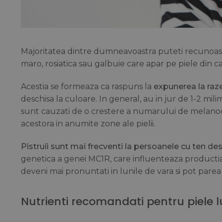
Majoritatea dintre dumneavoastra puteti recunoaste
maro, rosiatica sau galbuie care apar pe piele din c
Acestia se formeaza ca raspuns la
expunerea la raze
deschisa la culoare. In general, au in jur de 1-2 mil
sunt cauzati de o crestere a numarului de melanoci
acestora in anumite zone ale pielii.
Pistruii sunt mai frecventi la persoanele cu ten de
genetica a genei MC1R, care influenteaza productia 
deveni mai pronuntati in lunile de vara si pot pare
Nutrienti recomandati pentru piele