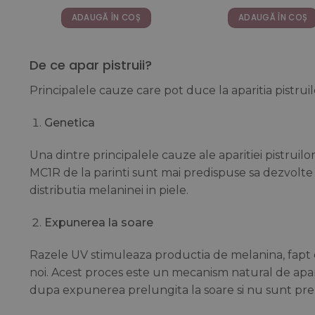
a
este:
167,00 
fost:
141,91 lei.
ADAUGĂ ÎN COȘ
ADAUGĂ ÎN COȘ
189,21 lei.
De ce apar pistruii?
Principalele cauze care pot duce la aparitia pistruil
Genetica
Una dintre principalele cauze ale aparitiei pistrui
MC1R de la parinti sunt mai predispuse sa dezvolte 
distributia melaninei in piele.
Expunerea la soare
Razele UV stimuleaza productia de melanina, fapt ca
noi. Acest proces este un mecanism natural de aparare 
dupa expunerea prelungita la soare si nu sunt prez