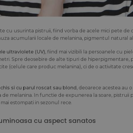
 cu usurinta pistruii, fiind vorba de acele mici pete de 
auza acumularii locale de melanina, pigmentul natural al p
le ultraviolete (UV)
, fiind mai vizibili la persoanele cu pie
imetri. Spre deosebire de alte tipuri de hiperpigmentare, p
te (celule care produc melanina), ci de o activitate cres
schis si cu parul roscat sau blond
, deoarece acestea au o
de melanina. In functie de expunerea la soare, pistruii 
a mai estompati in sezonul rece.
 luminoasa cu aspect sanatos