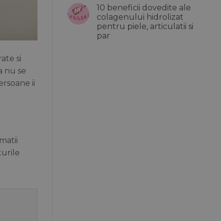
comentariu
pielii
influenteaza
10 beneficii dovedite ale
la
aceasta
Top
colagenului hidrolizat
etapa
10
oasele,
pentru piele, articulatii si
idei
inima
de
par
si
machiaj
metabolismul
de
Niciun
vara
comentariu
ate si
la
care
10
iti
a nu se
beneficii
evidentiaza
dovedite
frumusetea
rsoane ii
ale
naturala
colagenului
hidrolizat
pentru
piele,
articulatii
si
par
matii
turile