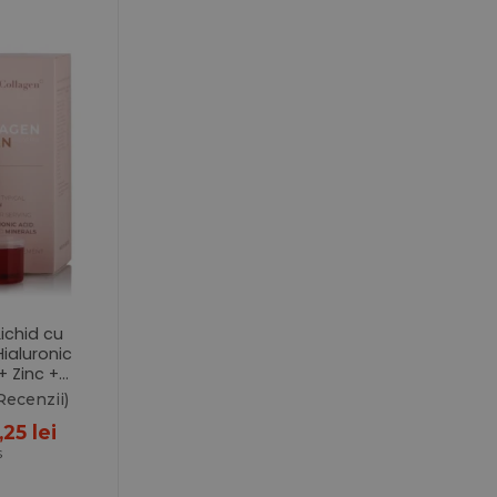
ichid cu
ialuronic
+ Zinc +
+ Vitamine
Recenzii)
țul
Prețul
5,25
lei
ial
curent
s
este:
:
125,25 lei.