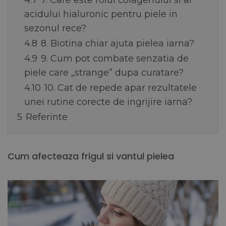
4.7
7. Care este rolul colagenului si al
acidului hialuronic pentru piele in
sezonul rece?
4.8
8. Biotina chiar ajuta pielea iarna?
4.9
9. Cum pot combate senzatia de
piele care „strange” dupa curatare?
4.10
10. Cat de repede apar rezultatele
unei rutine corecte de ingrijire iarna?
5
Referinte
Cum afecteaza frigul si vantul pielea