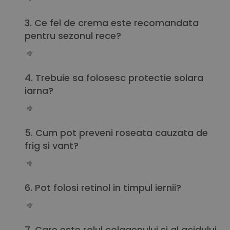
3. Ce fel de crema este recomandata
pentru sezonul rece?
4. Trebuie sa folosesc protectie solara
iarna?
5. Cum pot preveni roseata cauzata de
frig si vant?
6. Pot folosi retinol in timpul iernii?
7. Care este rolul colagenului si al acidului