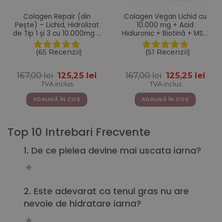
Colagen Repair (din
Colagen Vegan Lichid cu
Pește) – Lichid, Hidrolizat
10.000 mg + Acid
de Tip 1 și 3 cu 10.000mg +
Hialuronic + Biotină + MSM
Acid Hialuronic + Biotină +
+ Zinc + Siliciu + Seleniu +
MSM + Zinc + Siliciu +
Vitamine – 500 ml
(65 Recenzii)
(51 Recenzii)
Vitamine – 500ml
Prețul
Prețul
Prețul
Pre
167,00
lei
125,25
lei
167,00
lei
125,25
lei
inițial
curent
inițial
cur
TVA inclus
TVA inclus
a
este:
a
este
fost:
125,25 lei.
fost:
125,2
ADAUGĂ ÎN COȘ
ADAUGĂ ÎN COȘ
167,00 lei.
167,00 lei.
Top 10 Intrebari Frecvente
1. De ce pielea devine mai uscata iarna?
2. Este adevarat ca tenul gras nu are
nevoie de hidratare iarna?