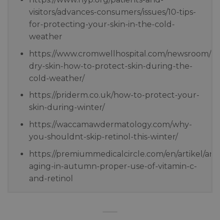
visitors/advances-consumers/issues/10-tips-
for-protecting-your-skin-in-the-cold-
weather
https://www.cromwellhospital.com/newsroom/bl
dry-skin-how-to-protect-skin-during-the-
cold-weather/
https://priderm.co.uk/how-to-protect-your-
skin-during-winter/
https://waccamawdermatology.com/why-
you-shouldnt-skip-retinol-this-winter/
https://premiummedicalcircle.com/en/artikel/anti
aging-in-autumn-proper-use-of-vitamin-c-
and-retinol