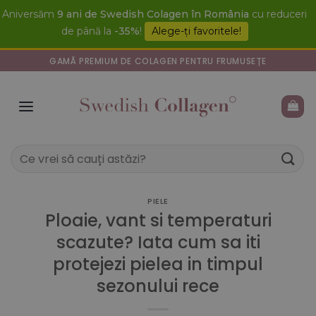
Skip
Aniversăm
9 ani de Swedish Colagen în România
cu reduceri
to
de până la
-35%
!
Alege-ți favoritele!
content
GAMĂ PREMIUM DE COLAGEN PENTRU FRUMUSEȚE
Caută
după:
PIELE
Ploaie, vant si temperaturi
scazute? Iata cum sa iti
protejezi pielea in timpul
sezonului rece