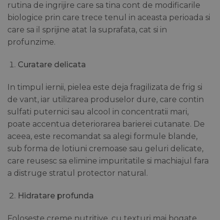
rutina de ingrijire care sa tina cont de modificarile
biologice prin care trece tenul in aceasta perioada si
care sa il sprijine atat la suprafata, cat si in
profunzime.
Curatare delicata
In timpul iernii, pielea este deja fragilizata de frig si
de vant, iar utilizarea produselor dure, care contin
sulfati puternici sau alcool in concentratii mari,
poate accentua deteriorarea barierei cutanate. De
aceea, este recomandat sa alegi formule blande,
sub forma de lotiuni cremoase sau geluri delicate,
care reusesc sa elimine impuritatile si machiajul fara
a distruge stratul protector natural.
Hidratare profunda
Foloseste creme nutritive, cu texturi mai bogate