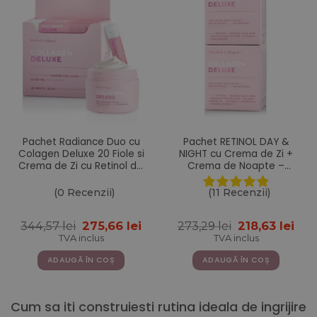
Pachet Radiance Duo cu
Pachet RETINOL DAY &
Colagen Deluxe 20 Fiole si
NIGHT cu Crema de Zi +
Crema de Zi cu Retinol din
Crema de Noapte –
gama Deluxe
Gama Colagen Deluxe
(0 Recenzii)
(11 Recenzii)
Prețul
Prețul
Prețul
Pre
344,57
lei
275,66
lei
273,29
lei
218,63
lei
inițial
curent
inițial
cur
TVA inclus
TVA inclus
a
este:
a
este
fost:
275,66 lei.
fost:
218,
ADAUGĂ ÎN COȘ
ADAUGĂ ÎN COȘ
344,57 lei.
273,29 lei.
Cum sa iti construiesti rutina ideala de ingrijire