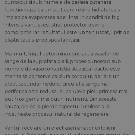
cunoscut si sub numele de
bariera cutanata
,
functioneaza ca un scut care retine hidratarea si
impiedica evaporarea apei. Insa, in conditii de frig
intens si vant, acest strat protector devine
compromis, iar rezultatul este un ten uscat, lipsit de
elasticitate si predispus la iritatii.
Mai mult, frigul determina contractia vaselor de
sange de la suprafata pielii, proces cunoscut sub
numele de
vasoconstrictie
. Aceasta reactie este
menita sa conserve caldura corpului, dar are un
efect secundar nedorit: circulatia sanguina
periferica este redusa, iar celulele pielii primesc mai
putin oxigen si mai putini nutrienti. Din aceasta
cauza, pielea isi pierde aspectul luminos si isi
incetineste procesul natural de regenerare.
Vantul rece are un efect asemanator exfolierii