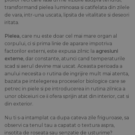
transformand pielea luminoasa si catifelata din zilele
de vara, intr-una uscata, lipsita de vitalitate si deseori
iritata.
Pielea
, care nu este doar cel mai mare organ al
corpului, ci si prima linie de aparare impotriva
factorilor externi, este expusa zilnic la
agresiuni
externe
, dar constante, atunci cand temperaturile
scad si aerul devine mai uscat. Aceasta perioada a
anului necesita o rutina de ingrijire mult mai atenta,
bazata pe intelegerea proceselor biologice care se
petrec in piele si pe introducerea in rutina zilnica a
unor obiceiuri ce ii ofera sprijin atat din interior, cat si
din exterior.
Nu ti s-a intamplat ca dupa cateva zile friguroase, sa
observi ca tenul tau a capatat o textura aspra,
insotita de roseata sau senzatie de usturime?