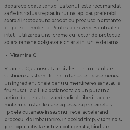
deoarece poate sensibiliza tenul, este recomandat
sa fie introdus treptat in rutina, aplicat preferabil
seara si intotdeauna asociat cu produse hidratante
bogate in emolienti. Pentru a preveni eventualele
iritatii, utilizarea unei creme cu factor de protectie
solara ramane obligatorie chiar si in lunile de iarna.
Vitamina C
Vitamina C, cunoscuta mai ales pentru rolul de
sustinere a sistemului imunitar, este de asemenea
un ingredient cheie pentru mentinerea sanatatii si
frumusetii pielii. Ea actioneaza ca un puternic
antioxidant, neutralizand radicalii liberi – acele
molecule instabile care agreseaza proteinele si
lipidele cutanate in sezonul rece, accelerand
procesul de imbatranire. In acelasi timp,
vitamina C
participa activ la sinteza colagenulu
i, fiind un