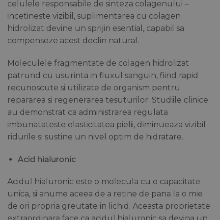
celulele responsabile de sinteza colagenului –
incetineste vizibil, suplimentarea cu colagen
hidrolizat devine un sprijin esential, capabil sa
compenseze acest declin natural.
Moleculele fragmentate de colagen hidrolizat
patrund cu usurinta in fluxul sanguin, fiind rapid
recunoscute si utilizate de organism pentru
repararea si regenerarea tesuturilor. Studiile clinice
au demonstrat ca administrarea regulata
imbunatateste elasticitatea pielii, diminueaza vizibil
ridurile si sustine un nivel optim de hidratare.
Acid hialuronic
Acidul hialuronic este o molecula cu o capacitate
unica, si anume aceea de a retine de pana la o mie
de ori propria greutate in lichid. Aceasta proprietate
extraordinara face ca acidul hialuronic sa devina un