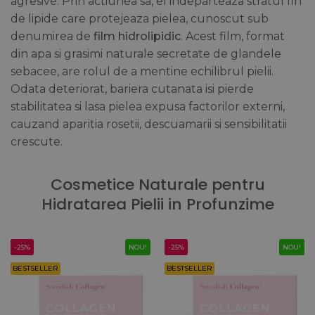
agresive. Prin actiunea sa, el indeparteaza stratul fin
de lipide care protejeaza pielea, cunoscut sub
denumirea de
film hidrolipidic
. Acest film, format
din apa si grasimi naturale secretate de glandele
sebacee, are rolul de a mentine echilibrul pielii.
Odata deteriorat, bariera cutanata isi pierde
stabilitatea si lasa pielea expusa factorilor externi,
cauzand aparitia rosetii, descuamarii si sensibilitatii
crescute.
Cosmetice Naturale pentru
Hidratarea Pielii in Profunzime
-25%
NOU!
-25%
NOU!
BESTSELLER
BESTSELLER