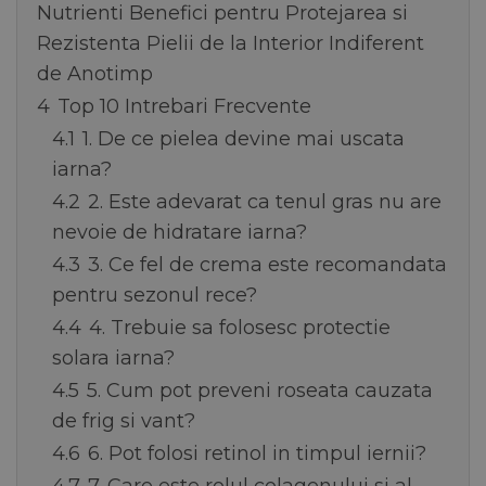
Nutrienti Benefici pentru Protejarea si
Rezistenta Pielii de la Interior Indiferent
de Anotimp
4
Top 10 Intrebari Frecvente
4.1
1. De ce pielea devine mai uscata
iarna?
4.2
2. Este adevarat ca tenul gras nu are
nevoie de hidratare iarna?
4.3
3. Ce fel de crema este recomandata
pentru sezonul rece?
4.4
4. Trebuie sa folosesc protectie
solara iarna?
4.5
5. Cum pot preveni roseata cauzata
de frig si vant?
4.6
6. Pot folosi retinol in timpul iernii?