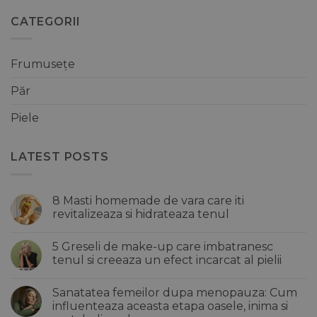
CATEGORII
Frumusețe
Păr
Piele
LATEST POSTS
8 Masti homemade de vara care iti
revitalizeaza si hidrateaza tenul
Niciun
comentariu
5 Greseli de make-up care imbatranesc
la
8
tenul si creeaza un efect incarcat al pielii
Masti
homemade
Niciun
de
comentariu
Sanatatea femeilor dupa menopauza: Cum
vara
la
care
5
influenteaza aceasta etapa oasele, inima si
iti
Greseli