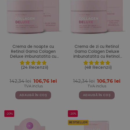
Crema de noapte cu
Crema de zi cu Retinol
Retinol Gama Colagen
Gama Colagen Deluxe
Deluxe imbunatatita cu
imbunatatita cu Retinol,
Aloe Vera, Unt de Shea,
Acid Hialuronic, Colagen
Vitamina E si Niacinamide
Marin, Vitamina E, Unt de
(24 Recenzii)
(48 Recenzii)
– 50 ml
Shea, Ulei de Jojoba, Aloe
Vera – 50 ml
Prețul
Prețul
Prețul
Pre
142,34
lei
106,76
lei
142,34
lei
106,76
lei
inițial
curent
inițial
cur
TVA inclus
TVA inclus
a
este:
a
este
fost:
106,76 lei.
fost:
106,
ADAUGĂ ÎN COȘ
ADAUGĂ ÎN COȘ
142,34 lei.
142,34 lei.
-20%
-20%
BESTSELLER