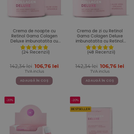
Crema de noapte cu
Crema de zi cu Retinol
Retinol Gama Colagen
Gama Colagen Deluxe
Deluxe imbunatatita cu
imbunatatita cu Retinol,
Aloe Vera, Unt de Shea,
Acid Hialuronic, Colagen
Vitamina E si Niacinamide
Marin, Vitamina E, Unt de
(24 Recenzii)
(48 Recenzii)
– 50 ml
Shea, Ulei de Jojoba, Aloe
Vera – 50 ml
Prețul
Prețul
Prețul
Pre
142,34
lei
106,76
lei
142,34
lei
106,76
lei
inițial
curent
inițial
cur
TVA inclus
TVA inclus
a
este:
a
este
fost:
106,76 lei.
fost:
106,
ADAUGĂ ÎN COȘ
ADAUGĂ ÎN COȘ
142,34 lei.
142,34 lei.
-20%
-20%
BESTSELLER