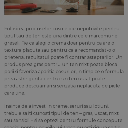
Folosirea produselor cosmetice nepotrivite pentru
tipul tau de ten este una dintre cele mai comune
greseli. Fie ca alegi o crema doar pentru ca are o
textura placuta sau pentru ca a recomandat-o o
prietena, rezultatul poate fi contrar asteptarilor. Un
produs prea gras pentru un ten mixt poate bloca
porii si favoriza aparitia cosurilor, in timp ce o formula
prea astringenta pentru un ten uscat poate
produce descuamari si senzatia neplacuta de piele
care tine.
Inainte de a investi in creme, seruri sau lotiuni,
trebuie sa iti cunosti tipul de ten – gras, uscat, mixt
sau sensibil – si sa optezi pentru formule concepute
special pentru nevoile lui. Daca nu esti sigura ce tip