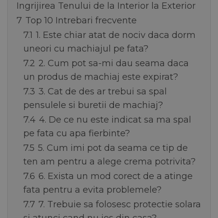
Ingrijirea Tenului de la Interior la Exterior
7
Top 10 Intrebari frecvente
7.1
1. Este chiar atat de nociv daca dorm
uneori cu machiajul pe fata?
7.2
2. Cum pot sa-mi dau seama daca
un produs de machiaj este expirat?
7.3
3. Cat de des ar trebui sa spal
pensulele si buretii de machiaj?
7.4
4. De ce nu este indicat sa ma spal
pe fata cu apa fierbinte?
7.5
5. Cum imi pot da seama ce tip de
ten am pentru a alege crema potrivita?
7.6
6. Exista un mod corect de a atinge
fata pentru a evita problemele?
7.7
7. Trebuie sa folosesc protectie solara