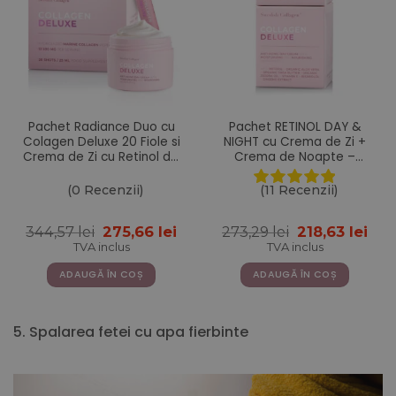
Pachet Radiance Duo cu
Pachet RETINOL DAY &
Colagen Deluxe 20 Fiole si
NIGHT cu Crema de Zi +
Crema de Zi cu Retinol din
Crema de Noapte –
gama Deluxe
Gama Colagen Deluxe
(0 Recenzii)
(11 Recenzii)
Prețul
Prețul
Prețul
Pre
344,57
lei
275,66
lei
273,29
lei
218,63
lei
inițial
curent
inițial
cur
TVA inclus
TVA inclus
a
este:
a
este
fost:
275,66 lei.
fost:
218,
ADAUGĂ ÎN COȘ
ADAUGĂ ÎN COȘ
344,57 lei.
273,29 lei.
5. Spalarea fetei cu apa fierbinte