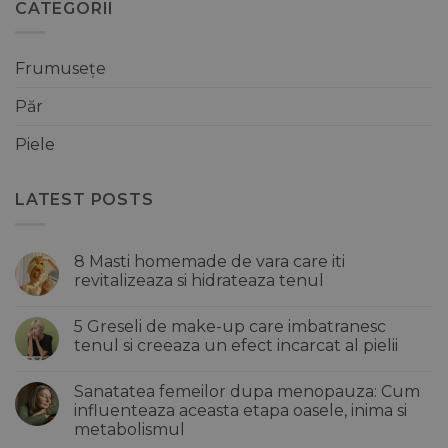
CATEGORII
Frumusețe
Păr
Piele
LATEST POSTS
8 Masti homemade de vara care iti
revitalizeaza si hidrateaza tenul
Niciun
comentariu
5 Greseli de make-up care imbatranesc
la
8
tenul si creeaza un efect incarcat al pielii
Masti
homemade
Niciun
de
comentariu
Sanatatea femeilor dupa menopauza: Cum
vara
la
care
5
influenteaza aceasta etapa oasele, inima si
iti
Greseli
metabolismul
revitalizeaza
de
si
make-