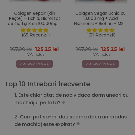
Colagen Repair (din
Colagen Vegan Lichid cu
Pește) – Lichid, Hidrolizat
10.000 mg + Acid
de Tip 1 și 3 cu 10.000mg +
Hialuronic + Biotină + MSM
Acid Hialuronic + Biotină +
+ Zinc + Siliciu + Seleniu +
MSM + Zinc + Siliciu +
Vitamine – 500 ml
(65 Recenzii)
(51 Recenzii)
Vitamine – 500ml
Prețul
Prețul
Prețul
Pre
167,00
lei
125,25
lei
167,00
lei
125,25
lei
inițial
curent
inițial
cur
TVA inclus
TVA inclus
a
este:
a
este
fost:
125,25 lei.
fost:
125,2
ADAUGĂ ÎN COȘ
ADAUGĂ ÎN COȘ
167,00 lei.
167,00 lei.
Top 10 Intrebari frecvente
1. Este chiar atat de nociv daca dorm uneori cu
machiajul pe fata?
2. Cum pot sa-mi dau seama daca un produs
de machiaj este expirat?