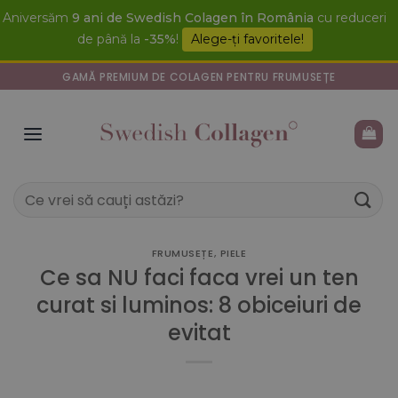
Skip
Aniversăm
9 ani de Swedish Colagen în România
cu reduceri
to
de până la
-35%
!
Alege-ți favoritele!
content
GAMĂ PREMIUM DE COLAGEN PENTRU FRUMUSEȚE
Caută
după:
FRUMUSEȚE
,
PIELE
Ce sa NU faci faca vrei un ten
curat si luminos: 8 obiceiuri de
evitat