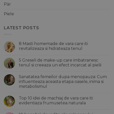
Păr
Piele
LATEST POSTS
8 Masti homemade de vara care iti
revitalizeaza si hidrateaza tenul
Niciun
comentariu
5 Greseli de make-up care imbatranesc
la
8
tenul si creeaza un efect incarcat al pielii
Masti
homemade
Niciun
de
comentariu
Sanatatea femeilor dupa menopauza: Cum
vara
la
care
5
influenteaza aceasta etapa oasele, inima si
iti
Greseli
metabolismul
revitalizeaza
de
si
make-
Niciun
hidrateaza
up
comentariu
tenul
care
Top 10 idei de machiaj de vara care iti
la
imbatranesc
Sanatatea
evidentiaza frumusetea naturala
tenul
femeilor
si
dupa
Niciun
creeaza
menopauza:
comentariu
un