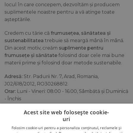
locul în care concepem, dezvoltăm și producem
suplimentele noastre pentru a vă atinge toate
așteptările.
Credem cu tărie că
frumusețea, sănătatea și
sustenabilitatea
trebuie să meargă mână în mână.
Din acest motiv, creăm
suplimente pentru
frumusețe și sănătate
folosind doar cele mai bune
materii prime și folosind doar metode sustenabile.
Adresă:
Str. Padurii Nr. 7, Arad, Romania,
J02/618/2012, RO30268812
Orar:
Luni - Vineri: 08:00 - 16:00, Sâmbătă și Duminică
- Închis
Telefon si E-mail:
0749.298.929
,
Acest site web folosește cookie-
office@swedishcolagen.ro
uri
Folosim cookie-uri pentru a personaliza conținutul, reclamele și