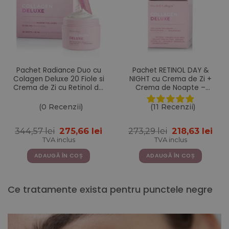
Pachet Radiance Duo cu
Pachet RETINOL DAY &
Colagen Deluxe 20 Fiole si
NIGHT cu Crema de Zi +
Crema de Zi cu Retinol din
Crema de Noapte –
gama Deluxe
Gama Colagen Deluxe
(0 Recenzii)
(11 Recenzii)
Prețul
Prețul
Prețul
Pre
344,57
lei
275,66
lei
273,29
lei
218,63
lei
inițial
curent
inițial
cur
TVA inclus
TVA inclus
a
este:
a
este
fost:
275,66 lei.
fost:
218,
ADAUGĂ ÎN COȘ
ADAUGĂ ÎN COȘ
344,57 lei.
273,29 lei.
Ce tratamente exista pentru punctele negre