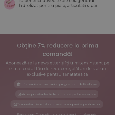
10 beneficii dovedite ale colagenului
Cum
la
efect
influenteaza
Top
hidrolizat pentru piele, articulatii si par
incarcat
aceasta
10
al
etapa
idei
Niciun
pielii
oasele,
de
comentariu
inima
machiaj
la
si
de
10
metabolismul
vara
beneficii
care
dovedite
iti
ale
evidentiaza
colagenului
frumusetea
hidrolizat
naturala
pentru
Obține 7% reducere la prima
piele,
articulatii
si
comandă!
par
Abonează-te la newsletter și îți trimitem instant pe
e-mail codul tău de reducere, alături de sfaturi
exclusive pentru sănătatea ta.
Informatii si actualizari al programului de Fidelizare
Acces prioritar la oferte limitate si pachete speciale
Te anuntam imediat cand avem campanii si produse noi
Fara spam. Doar oferte reale si noutati relevante.