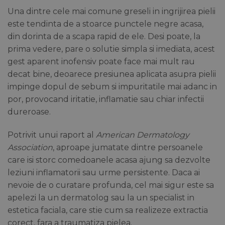
Una dintre cele mai comune greseli in ingrijirea pielii
este tendinta de a stoarce punctele negre acasa,
din dorinta de a scapa rapid de ele. Desi poate, la
prima vedere, pare o solutie simpla si imediata, acest
gest aparent inofensiv poate face mai mult rau
decat bine, deoarece presiunea aplicata asupra pielii
impinge dopul de sebum si impuritatile mai adanc in
por, provocand iritatie, inflamatie sau chiar infectii
dureroase.
Potrivit unui raport al
American Dermatology
Association
, aproape jumatate dintre persoanele
care isi storc comedoanele acasa ajung sa dezvolte
leziuni inflamatorii sau urme persistente. Daca ai
nevoie de o curatare profunda, cel mai sigur este sa
apelezi la un dermatolog sau la un specialist in
estetica faciala, care stie cum sa realizeze extractia
corect, fara a traumatiza pielea.