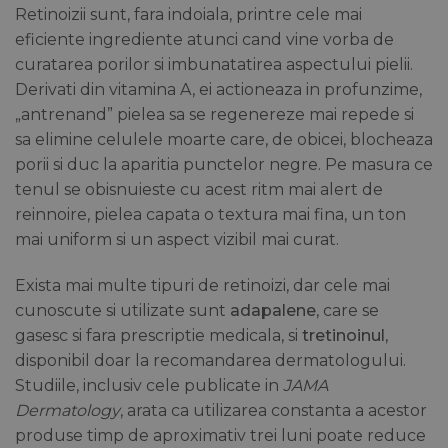
Retinoizii sunt, fara indoiala, printre cele mai
eficiente ingrediente atunci cand vine vorba de
curatarea porilor si imbunatatirea aspectului pielii.
Derivati din vitamina A, ei actioneaza in profunzime,
„antrenand” pielea sa se regenereze mai repede si
sa elimine celulele moarte care, de obicei, blocheaza
porii si duc la aparitia punctelor negre. Pe masura ce
tenul se obisnuieste cu acest ritm mai alert de
reinnoire, pielea capata o textura mai fina, un ton
mai uniform si un aspect vizibil mai curat.
Exista mai multe tipuri de retinoizi, dar cele mai
cunoscute si utilizate sunt
adapalene
, care se
gasesc si fara prescriptie medicala, si
tretinoinul
,
disponibil doar la recomandarea dermatologului.
Studiile, inclusiv cele publicate in
JAMA
Dermatology
, arata ca utilizarea constanta a acestor
produse timp de aproximativ trei luni poate reduce