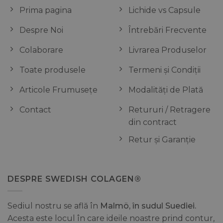
Prima pagina
Lichide vs Capsule
Despre Noi
Întrebări Frecvente
Colaborare
Livrarea Produselor
Toate produsele
Termeni și Condiții
Articole Frumusețe
Modalități de Plată
Contact
Retururi / Retragere
din contract
Retur și Garanție
DESPRE SWEDISH COLAGEN®
Sediul nostru se află în
Malmö, în sudul Suediei.
Acesta este locul în care ideile noastre prind contur,