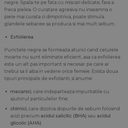
negre. Spala-te pe fata cu miscari delicate, fara a
freca pielea. O curatare agresiva nu inseamna o
piele mai curata ci dimpotriva, poate stimula
glandele sebacee sa produca si mai mult sebum.
Exfolierea
Punctele negre se formeaza atunci cand celulele
moarte nu sunt eliminate eficient, asa ca exfolierea
este un alt pas important si necesar pe care ar
trebui sa il aiba in vedere orice femeie. Exista doua
tipuri principale de exfolianti, si anume:
mecanici
, care indeparteaza impuritatile cu
ajutorul particulelor fine;
chimici
, care dizolva dopurile de sebum folosind
acizi precum
acidul salicilic (BHA)
sau
acidul
glicolic (AHA)
.