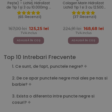
Pește) – Lichid, Hidrolizat
Colagen Marin Hidrolizat
de Tip 1 și 3 cu 10.000mg +
Lichid Tip 1 si 3 cu 12.500
Acid Hialuronic + Biotină +
mg + Retinol 800 mcg +
MSM + Zinc + Siliciu +
Acid Hialuronic 75 mg +
(65 Recenzii)
(37 Recenzii)
Vitamine – 500ml
Biotina 5000 mcg + MSM
125 mg + Zinc 10 mg +
Prețul
Prețul
Prețul
Pre
167,00
lei
125,25
lei
224,91
lei
168,68
lei
Siliciu 25 mg + Vitaminele
inițial
curent
inițial
cur
C, B5, B6, B12 si D3 – 20
TVA inclus
TVA inclus
a
este:
a
este
Fiole
fost:
125,25 lei.
fost:
168,
ADAUGĂ ÎN COȘ
ADAUGĂ ÎN COȘ
167,00 lei.
224,91 lei.
Top 10 Intrebari Frecvente
1. Ce sunt, de fapt, punctele negre?
2. De ce apar punctele negre mai ales pe nas si
barbie?
3. Exista o diferenta intre puncte negre si
cosuri?