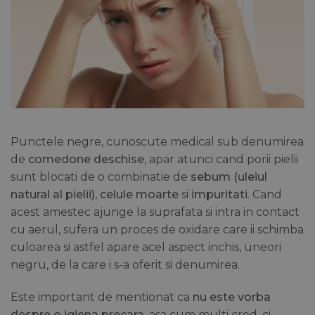
Punctele negre, cunoscute medical sub denumirea
de
comedone deschise
, apar atunci cand porii pielii
sunt blocati de o combinatie de
sebum (uleiul
natural al pielii)
,
celule moarte
si
impuritati
. Cand
acest amestec ajunge la suprafata si intra in contact
cu aerul, sufera un proces de oxidare care ii schimba
culoarea si astfel apare acel aspect inchis, uneori
negru, de la care i s-a oferit si denumirea.
Este important de mentionat ca
nu este vorba
despre o igiena precara
, asa cum multi cred, ci