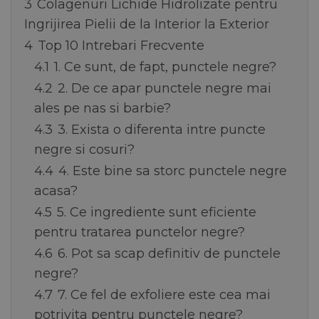
3
Colagenuri Lichide Hidrolizate pentru
Ingrijirea Pielii de la Interior la Exterior
4
Top 10 Intrebari Frecvente
4.1
1. Ce sunt, de fapt, punctele negre?
4.2
2. De ce apar punctele negre mai
ales pe nas si barbie?
4.3
3. Exista o diferenta intre puncte
negre si cosuri?
4.4
4. Este bine sa storc punctele negre
acasa?
4.5
5. Ce ingrediente sunt eficiente
pentru tratarea punctelor negre?
4.6
6. Pot sa scap definitiv de punctele
negre?
4.7
7. Ce fel de exfoliere este cea mai
potrivita pentru punctele negre?