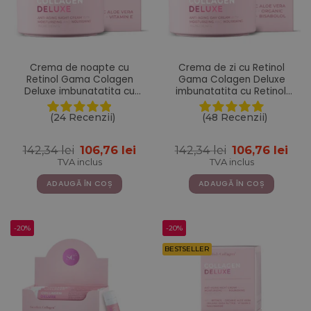
Crema de noapte cu
Crema de zi cu Retinol
Retinol Gama Colagen
Gama Colagen Deluxe
Deluxe imbunatatita cu
imbunatatita cu Retinol,
Aloe Vera, Unt de Shea,
Acid Hialuronic, Colagen
Vitamina E si Niacinamide
Marin, Vitamina E, Unt de
(24 Recenzii)
(48 Recenzii)
– 50 ml
Shea, Ulei de Jojoba, Aloe
Vera – 50 ml
Prețul
Prețul
Prețul
Pre
142,34
lei
106,76
lei
142,34
lei
106,76
lei
inițial
curent
inițial
cur
TVA inclus
TVA inclus
a
este:
a
este
fost:
106,76 lei.
fost:
106,
ADAUGĂ ÎN COȘ
ADAUGĂ ÎN COȘ
142,34 lei.
142,34 lei.
-20%
-20%
BESTSELLER