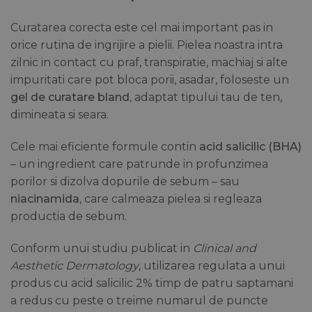
Curatarea corecta este cel mai important pas in
orice rutina de ingrijire a pielii. Pielea noastra intra
zilnic in contact cu praf, transpiratie, machiaj si alte
impuritati care pot bloca porii, asadar, foloseste un
gel de curatare bland
, adaptat tipului tau de ten,
dimineata si seara.
Cele mai eficiente formule contin
acid salicilic (BHA)
– un ingredient care patrunde in profunzimea
porilor si dizolva dopurile de sebum – sau
niacinamida
, care calmeaza pielea si regleaza
productia de sebum.
Conform unui studiu publicat in
Clinical and
Aesthetic Dermatology
, utilizarea regulata a unui
produs cu acid salicilic 2% timp de patru saptamani
a redus cu peste o treime numarul de puncte