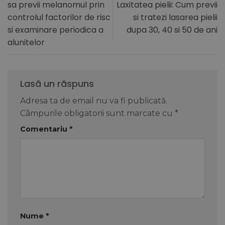
sa previi melanomul prin
Laxitatea pielii: Cum previi
controlul factorilor de risc
si tratezi lasarea pielii
si examinare periodica a
dupa 30, 40 si 50 de ani
alunitelor
Lasă un răspuns
Adresa ta de email nu va fi publicată.
Câmpurile obligatorii sunt marcate cu
*
Comentariu
*
Nume
*