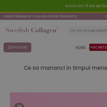
Skip
Aniversăm
9 ani de S
to
content
GAMĂ PREMIUM DE COLAGEN PENTRU FRUMUSEȚE
Caută
după:
HOME
PACHETE
PRODUSE
Ce sa mananci in timpul menst
26