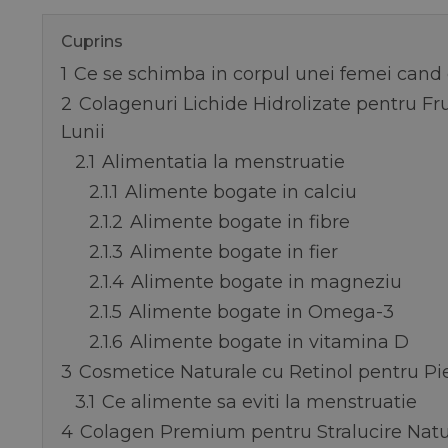
Cuprins
1
Ce se schimba in corpul unei femei cand 
2
Colagenuri Lichide Hidrolizate pentru Fr
Lunii
2.1
Alimentatia la menstruatie
2.1.1
Alimente bogate in calciu
2.1.2
Alimente bogate in fibre
2.1.3
Alimente bogate in fier
2.1.4
Alimente bogate in magneziu
2.1.5
Alimente bogate in Omega-3
2.1.6
Alimente bogate in vitamina D
3
Cosmetice Naturale cu Retinol pentru Pi
3.1
Ce alimente sa eviti la menstruatie
4
Colagen Premium pentru Stralucire Natura