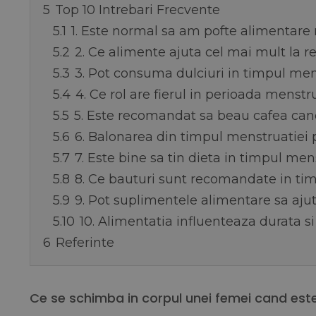
5
Top 10 Intrebari Frecvente
5.1
1. Este normal sa am pofte alimentare
5.2
2. Ce alimente ajuta cel mai mult la 
5.3
3. Pot consuma dulciuri in timpul men
5.4
4. Ce rol are fierul in perioada menstr
5.5
5. Este recomandat sa beau cafea can
5.6
6. Balonarea din timpul menstruatiei p
5.7
7. Este bine sa tin dieta in timpul men
5.8
8. Ce bauturi sunt recomandate in ti
5.9
9. Pot suplimentele alimentare sa aju
5.10
10. Alimentatia influenteaza durata s
6
Referinte
Ce se schimba in corpul unei femei cand est