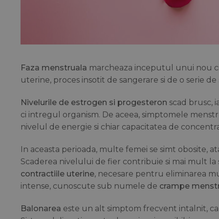
Faza menstruala
marcheaza inceputul unui nou cic
uterine, proces insotit de sangerare si de o serie d
Nivelurile de estrogen si progesteron
scad brusc, i
ci intregul organism. De aceea, simptomele menstrua
nivelul de energie si chiar capacitatea de concentr
In aceasta perioada, multe femei se simt obosite, at
Scaderea nivelului de fier contribuie si mai mult la 
contractiile uterine
, necesare pentru eliminarea m
intense, cunoscute sub numele de
crampe menstr
Balonarea
este un alt simptom frecvent intalnit, cau