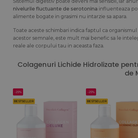
Sistemul digestiv poate deveni mai sensibil, iar anu
nivelurile fluctuante de serotonina
influenteaza pof
alimente bogate in grasimi nu intarzie sa apara.
Toate aceste schimbari indica faptul ca organismul 
acestor semnale, este mult mai benefic sa le intelegi
reale ale corpului tau in aceasta faza.
Colagenuri Lichide Hidrolizate pent
de 
-25%
-25%
BESTSELLER
BESTSELLER