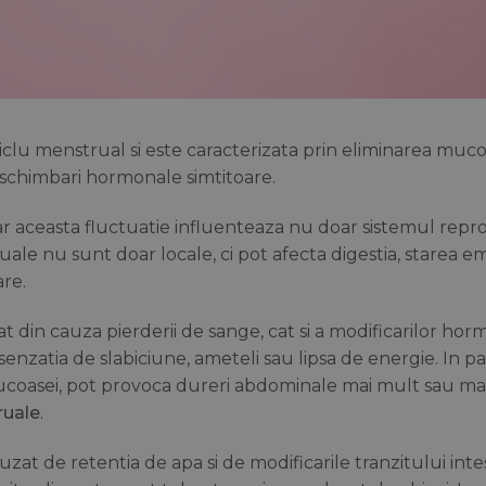
lu menstrual si este caracterizata prin eliminarea muco
e schimbari hormonale simtitoare.
ar aceasta fluctuatie influenteaza nu doar sistemul repr
le nu sunt doar locale, ci pot afecta digestia, starea em
are.
at din cauza pierderii de sange, cat si a modificarilor hor
senzatia de slabiciune, ameteli sau lipsa de energie. In pa
ucoasei, pot provoca dureri abdominale mai mult sau ma
uale
.
zat de retentia de apa si de modificarile tranzitului intes