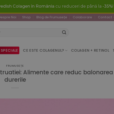
wedish Colagen în România
cu reduceri de până la
-35%
Despre Noi
Shop
Blog de Frumusețe
Colaborare
Contact
 SPECIALE
CE ESTE COLAGENUL?
COLAGEN + RETINOL
FRUMUSEȚE
ruatiei: Alimente care reduc balonarea 
durerile