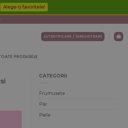
!
Alege-ți favoritele!
AUTENTIFICARE / ÎNREGISTRARE
TOATE PRODUSELE
CATEGORII
si
Frumusețe
Păr
Piele