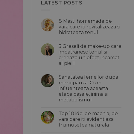
LATEST POSTS
8 Masti homemade de
vara care iti revitalizeaza si
hidrateaza tenul
Niciun
comentariu
5 Greseli de make-up care
la
8
imbatranesc tenul si
Masti
creeaza un efect incarcat
homemade
de
al pielii
vara
care
Niciun
iti
comentariu
Sanatatea femeilor dupa
la
revitalizeaza
5
si
menopauza: Cum
Greseli
hidrateaza
influenteaza aceasta
de
tenul
make-
etapa oasele, inima si
up
metabolismul
care
imbatranesc
Niciun
tenul
comentariu
si
Top 10 idei de machiaj de
la
creeaza
Sanatatea
vara care iti evidentiaza
un
femeilor
efect
frumusetea naturala
dupa
incarcat
menopauza:
Niciun
al
Cum