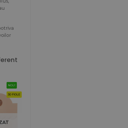
lus,
sau
potriva
voilor
ferent
NOU!
30 FIOLE
ZAT