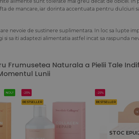
mite alimente sunt tolerate mai greu decat de obicei. In p
ta de mancare, iar dorinta accentuata pentru dulciuri 
are nevoie de sustinere suplimentara. In loc sa lupte im
 si sa iti adaptezi alimentatia astfel incat sa raspunda ne
ru Frumusetea Naturala a Pielii Tale Indi
Momentul Lunii
NOU!
-25%
-25%
BESTSELLER
BESTSELLER
STOC EPUI