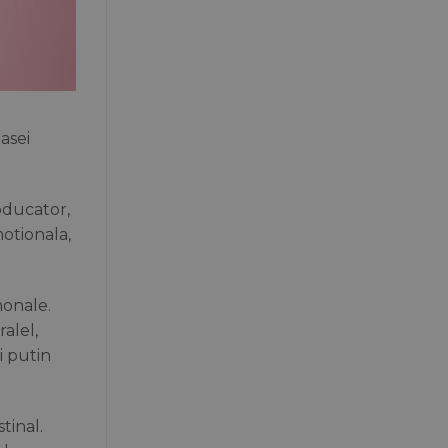
asei
oducator,
otionala,
monale.
ralel,
i putin
tinal.