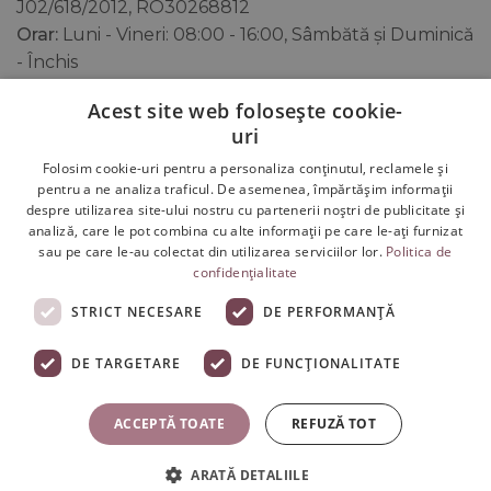
J02/618/2012, RO30268812
Orar:
Luni - Vineri: 08:00 - 16:00, Sâmbătă și Duminică
- Închis
Telefon si E-mail:
0749.298.929
,
Acest site web folosește cookie-
office@swedishcolagen.ro
uri
Folosim cookie-uri pentru a personaliza conținutul, reclamele și
pentru a ne analiza traficul. De asemenea, împărtășim informații
despre utilizarea site-ului nostru cu partenerii noștri de publicitate și
analiză, care le pot combina cu alte informații pe care le-ați furnizat
sau pe care le-au colectat din utilizarea serviciilor lor.
Politica de
confidențialitate
STRICT NECESARE
DE PERFORMANȚĂ
DE TARGETARE
DE FUNCŢIONALITATE
Copyright 2026 ©
Swedish Colagen
- Colagen Lichid de
ACCEPTĂ TOATE
REFUZĂ TOT
Ultimă Generație cu Concentrații Maxime și Efecte Reale
S.C. Gradina Sanatatii S.R.L. * Sediu Social: Str. Padurii Nr.7,
ARATĂ DETALIILE
Vladimirescu, Arad, Romania