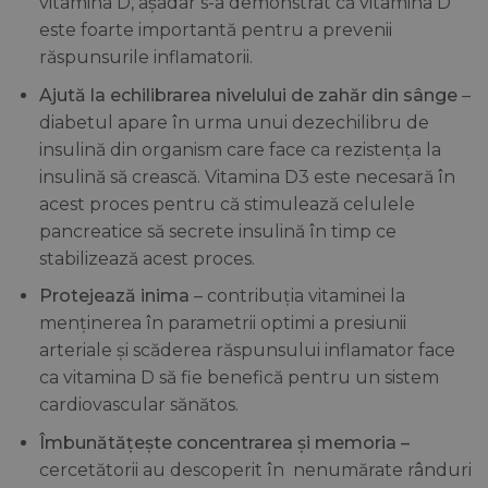
vitamina D, așadar s-a demonstrat că vitamina D
este foarte importantă pentru a prevenii
răspunsurile inflamatorii.
Ajută la echilibrarea nivelului de zahăr din sânge
–
diabetul apare în urma unui dezechilibru de
insulină din organism care face ca rezistența la
insulină să crească. Vitamina D3 este necesară în
acest proces pentru că stimulează celulele
pancreatice să secrete insulină în timp ce
stabilizează acest proces.
Protejează inima
– contribuția vitaminei la
menținerea în parametrii optimi a presiunii
arteriale și scăderea răspunsului inflamator face
ca vitamina D să fie benefică pentru un sistem
cardiovascular sănătos.
Îmbunătățește concentrarea și memoria –
cercetătorii au descoperit în nenumărate rânduri