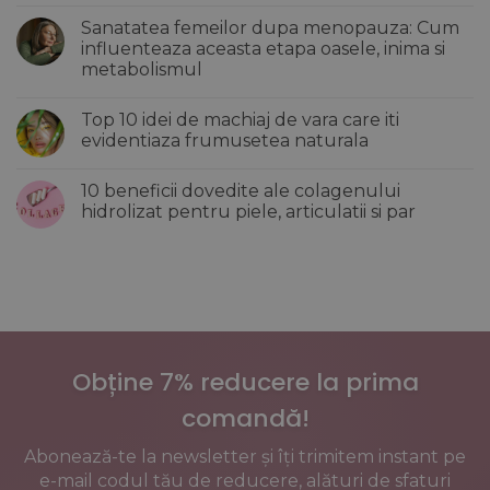
de
comentariu
Sanatatea femeilor dupa menopauza: Cum
vara
la
care
5
influenteaza aceasta etapa oasele, inima si
iti
Greseli
metabolismul
revitalizeaza
de
si
make-
Niciun
hidrateaza
up
comentariu
tenul
care
Top 10 idei de machiaj de vara care iti
la
imbatranesc
Sanatatea
evidentiaza frumusetea naturala
tenul
femeilor
si
dupa
Niciun
creeaza
menopauza:
comentariu
un
10 beneficii dovedite ale colagenului
Cum
la
efect
influenteaza
Top
hidrolizat pentru piele, articulatii si par
incarcat
aceasta
10
al
etapa
idei
Niciun
pielii
oasele,
de
comentariu
inima
machiaj
la
si
de
10
metabolismul
vara
beneficii
care
dovedite
iti
ale
evidentiaza
colagenului
frumusetea
hidrolizat
naturala
pentru
Obține 7% reducere la prima
piele,
articulatii
si
comandă!
par
Abonează-te la newsletter și îți trimitem instant pe
e-mail codul tău de reducere, alături de sfaturi