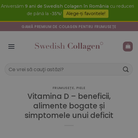
Skip
Aniversăm
9 ani de Swedish Colagen în România
cu reduceri
to
de până la
-35%
!
Alege-ți favoritele!
content
GAMĂ PREMIUM DE COLAGEN PENTRU FRUMUSEȚE
Caută
după:
FRUMUSEȚE
,
PIELE
Vitamina D – beneficii,
alimente bogate și
simptomele unui deficit