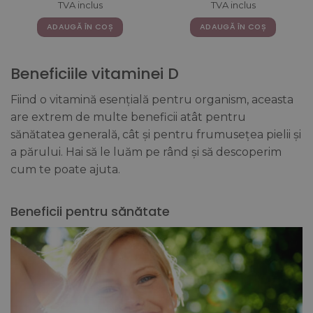
inițial
curent
inițial
cur
C, B5, B6, B12 si D3 – 20
TVA inclus
TVA inclus
a
este:
a
este
Fiole
fost:
168,68 lei.
fost:
125,2
ADAUGĂ ÎN COȘ
ADAUGĂ ÎN COȘ
224,91 lei.
167,00 lei.
Beneficiile vitaminei D
Fiind o vitamină esențială pentru organism, aceasta
are extrem de multe beneficii atât pentru
sănătatea generală, cât și pentru frumusețea pielii și
a părului. Hai să le luăm pe rând și să descoperim
cum te poate ajuta.
Beneficii pentru sănătate