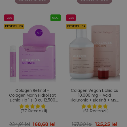
500 ml
167,00 lei.
172,53 lei.
-25%
NOU!
-25%
BESTSELLER
BESTSELLER
Colagen Retinol –
Colagen Vegan Lichid cu
Colagen Marin Hidrolizat
10.000 mg + Acid
Lichid Tip 1 si 3 cu 12.500
Hialuronic + Biotină + MSM
mg + Retinol 800 mcg +
+ Zinc + Siliciu + Seleniu +
Acid Hialuronic 75 mg +
Vitamine – 500 ml
(37 Recenzii)
(51 Recenzii)
Biotina 5000 mcg + MSM
125 mg + Zinc 10 mg +
Prețul
Prețul
Prețul
Pre
224,91
lei
168,68
lei
167,00
lei
125,25
lei
Siliciu 25 mg + Vitaminele