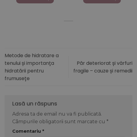
167,00 lei.
167,00 lei.
Metode de hidratare a
tenului și importanța
Păr deteriorat și vârfuri
hidratării pentru
fragile – cauze și remedii
frumusețe
Lasă un răspuns
Adresa ta de email nu va fi publicată.
Câmpurile obligatorii sunt marcate cu
*
Comentariu
*