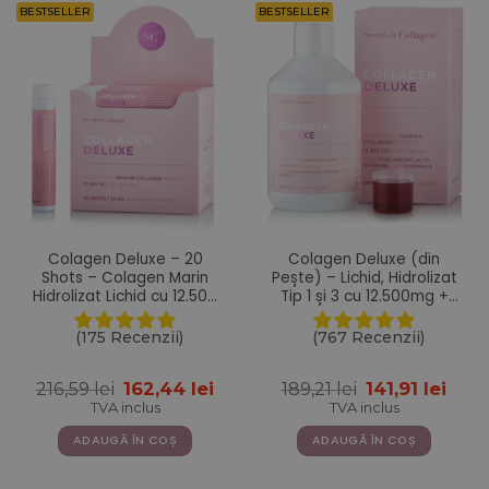
BESTSELLER
BESTSELLER
Colagen Deluxe – 20
Colagen Deluxe (din
Shots – Colagen Marin
Pește) – Lichid, Hidrolizat
Hidrolizat Lichid cu 12.500
Tip 1 și 3 cu 12.500mg +
mg + Acid Hialuronic 75
Acid Hialuronic 75 mg +
mg + Biotina 5000 mcg +
Biotină 5000 mcg + MSM +
(175 Recenzii)
(767 Recenzii)
MSM 125 mg + Zinc + Siliciu
Zinc + Siliciu + Vitamine –
+ Vitamine
500 ml
Prețul
Prețul
Prețul
Preț
216,59
lei
162,44
lei
189,21
lei
141,91
lei
inițial
curent
inițial
cure
TVA inclus
TVA inclus
a
este:
a
este:
fost:
162,44 lei.
fost:
141,91
ADAUGĂ ÎN COȘ
ADAUGĂ ÎN COȘ
216,59 lei.
189,21 lei.