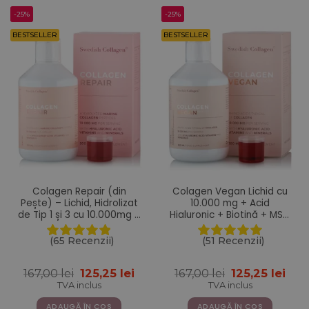
-25%
-25%
BESTSELLER
BESTSELLER
Colagen Repair (din
Colagen Vegan Lichid cu
Pește) – Lichid, Hidrolizat
10.000 mg + Acid
de Tip 1 și 3 cu 10.000mg +
Hialuronic + Biotină + MSM
Acid Hialuronic + Biotină +
+ Zinc + Siliciu + Seleniu +
MSM + Zinc + Siliciu +
Vitamine – 500 ml
(65 Recenzii)
(51 Recenzii)
Vitamine – 500ml
Prețul
Prețul
Prețul
Pre
167,00
lei
125,25
lei
167,00
lei
125,25
lei
inițial
curent
inițial
cur
TVA inclus
TVA inclus
a
este:
a
este
fost:
125,25 lei.
fost:
125,2
ADAUGĂ ÎN COȘ
ADAUGĂ ÎN COȘ