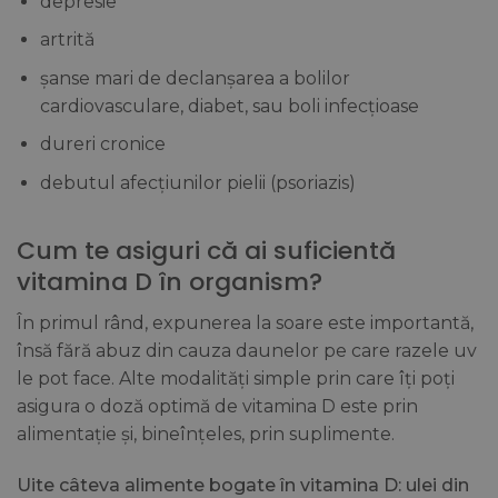
depresie
artrită
șanse mari de declanșarea a bolilor
cardiovasculare, diabet, sau boli infecțioase
dureri cronice
debutul afecțiunilor pielii (psoriazis)
Cum te asiguri că ai suficientă
vitamina D în organism?
În primul rând, expunerea la soare este importantă,
însă fără abuz din cauza daunelor pe care razele uv
le pot face. Alte modalități simple prin care îți poți
asigura o doză optimă de vitamina D este prin
alimentație și, bineînțeles, prin suplimente.
Uite câteva alimente bogate în vitamina D: ulei din