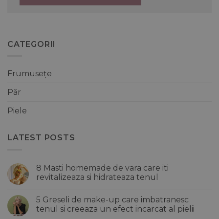
CATEGORII
Frumusețe
Păr
Piele
LATEST POSTS
8 Masti homemade de vara care iti
revitalizeaza si hidrateaza tenul
Niciun
comentariu
5 Greseli de make-up care imbatranesc
la
8
tenul si creeaza un efect incarcat al pielii
Masti
homemade
Niciun