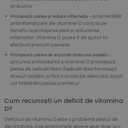
strălucire.
– proprietățiile
Protejează pielea și reduce inflamația
antiinflamatoare ale vitaminei D contribuie
benefic la protejarea pielii și reducerea
inflamțiilor. Vitamina D poate fi de ajutor în
afecțiuni precum
.
psoriazis
–
Protejează pielea de acțiunile stresului oxidativ
acțiunea antioxidantă a vitaminei D protejează
pielea de radicalii liberi. Radicalii liberi formează
stresul oxidativ, și fără o protecție adecvată, acești
vor îmbătrâni pielea prematur.
Cum recunoști un deficit de vitamina
D?
Deficitul de vitamina D este o problemă destul de
des întălnită, însă simptomele severe apar doar la o