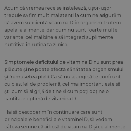
Acum că vremea rece se instalează, ușor-ușor,
trebuie să fim mult mai atenți la cum ne asigurăm
că avem suficientă vitamina D în organism. Putem
apela la alimente, dar cum nu sunt foarte multe
variante, cel mai bine e să integrezi
suplimente
nutritive
în rutina ta zilnică.
Simptomele deficitului de vitamina D nu sunt prea
plăcute și ne poate afecta sănătatea organismului
și frumusețea pielii.
Ca să nu ajungi să te confrunți
cu o astfel de problemă, cel mai important este să
știi cum să ai grijă de tine și cum poți obține o
cantitate optimă de vitamina D.
Hai să descoperim în continuare care sunt
principalele beneficii ale vitaminei D, să vedem
câteva semne că ai lipsă de vitamina D și ce alimente