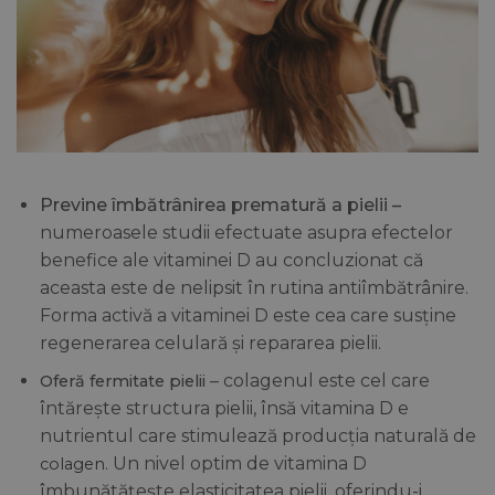
Previne îmbătrânirea prematură a pielii –
numeroasele studii efectuate asupra efectelor
benefice ale vitaminei D au concluzionat că
aceasta este de nelipsit în rutina antiîmbătrânire.
Forma activă a vitaminei D este cea care susține
regenerarea celulară și repararea pielii.
– colagenul este cel care
Oferă fermitate pielii
întărește structura pielii, însă vitamina D e
nutrientul care stimulează producția naturală de
. Un nivel optim de vitamina D
colagen
îmbunătățește elasticitatea pielii, oferindu-i