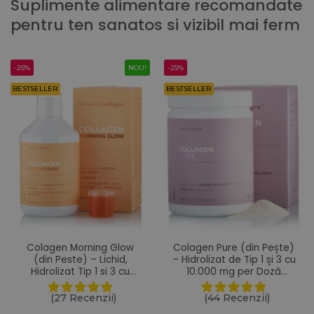
Suplimente alimentare recomandate
pentru ten sanatos si vizibil mai ferm
-25%
NOU!
-25%
BESTSELLER
BESTSELLER
Colagen Morning Glow
Colagen Pure (din Pește)
(din Peste) – Lichid,
– Hidrolizat de Tip 1 și 3 cu
Hidrolizat Tip 1 si 3 cu
10.000 mg per Doză
10.000 mg + Acid
Zilnică – Sub formă de
Hialuronic 25 mg + Retinol
Pulbere cu 300 g
(27 Recenzii)
(44 Recenzii)
800 mcg + Biotina 5000