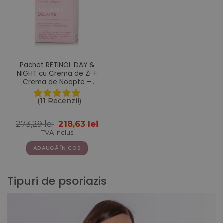
Pachet RETINOL DAY &
NIGHT cu Crema de Zi +
Crema de Noapte –
Gama Colagen Deluxe
(11 Recenzii)
Prețul
Prețul
273,29
lei
218,63
lei
inițial
curent
TVA inclus
a
este:
fost:
218,63 lei.
ADAUGĂ ÎN COȘ
273,29 lei.
Tipuri de psoriazis