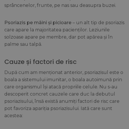
sprâncenelor, frunte, pe nas sau deasupra buzei.
Psoriazis pe mâini și picioare
– un alt tip de psoriazis
care apare la majoritatea pacienților. Leziunile
solzoase apare pe membre, dar pot apărea și în
palme sau talpă.
Cauze și factori de risc
După cum am menționat anterior, psoriazisul este o
boala a sistemului imunitar, o boala autoimună prin
care organismul își atacă propriile celule. Nu s-au
descoperit concret cauzele care duc la debutul
psoriazisului, însă există anumiți factori de risc care
pot favoriza apariția psoriazisului. Iată care sunt
acestea: