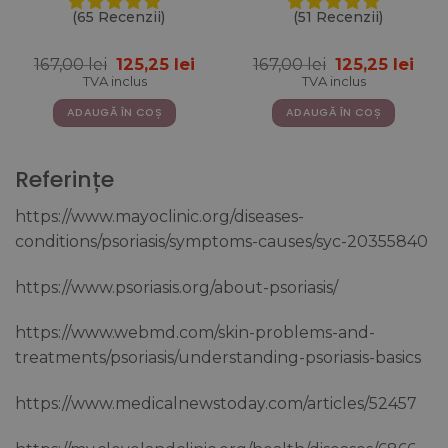
MSM + Zinc + Siliciu +
Vitamine – 500 ml
(65 Recenzii)
(51 Recenzii)
Vitamine – 500ml
Prețul
Prețul
Prețul
Pre
167,00
lei
125,25
lei
167,00
lei
125,25
lei
inițial
curent
inițial
cur
TVA inclus
TVA inclus
a
este:
a
este
fost:
125,25 lei.
fost:
125,2
ADAUGĂ ÎN COȘ
ADAUGĂ ÎN COȘ
167,00 lei.
167,00 lei.
Referințe
https://www.mayoclinic.org/diseases-
conditions/psoriasis/symptoms-causes/syc-20355840
https://www.psoriasis.org/about-psoriasis/
https://www.webmd.com/skin-problems-and-
treatments/psoriasis/understanding-psoriasis-basics
https://www.medicalnewstoday.com/articles/52457