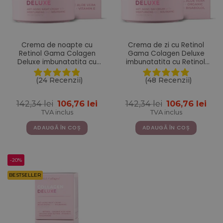
Crema de noapte cu
Crema de zi cu Retinol
Retinol Gama Colagen
Gama Colagen Deluxe
Deluxe imbunatatita cu
imbunatatita cu Retinol,
Aloe Vera, Unt de Shea,
Acid Hialuronic, Colagen
Vitamina E si Niacinamide
Marin, Vitamina E, Unt de
(24 Recenzii)
(48 Recenzii)
– 50 ml
Shea, Ulei de Jojoba, Aloe
Vera – 50 ml
Prețul
Prețul
Prețul
Pre
142,34
lei
106,76
lei
142,34
lei
106,76
lei
inițial
curent
inițial
cur
TVA inclus
TVA inclus
a
este:
a
este
fost:
106,76 lei.
fost:
106,
ADAUGĂ ÎN COȘ
ADAUGĂ ÎN COȘ
142,34 lei.
142,34 lei.
-20%
BESTSELLER