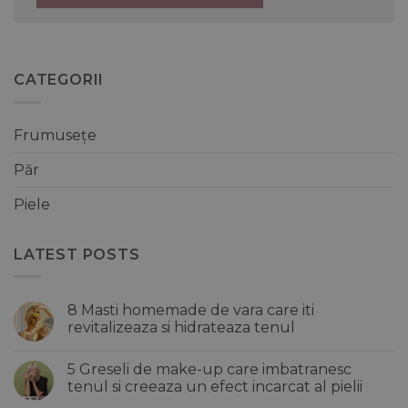
CATEGORII
Frumusețe
Păr
Piele
LATEST POSTS
8 Masti homemade de vara care iti
revitalizeaza si hidrateaza tenul
Niciun
comentariu
5 Greseli de make-up care imbatranesc
la
8
tenul si creeaza un efect incarcat al pielii
Masti
homemade
Niciun