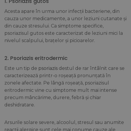
1. Psoriazis gutos
Acesta apare în urma unor infecții bacteriene, din
cauza unor medicamente, a unor leziuni cutanate și
din cauze stresului. Ca simptome specifice,
psoriazisul gutos este caracterizat de leziuni mici la
nivelul scalpului, brațelor și picioarelor.
2. Psoriazis eritrodermic
Este un tip de
psoriazis
destul de rar întâlnit care se
caracterizează printr-o roșeață pronunțată în
zonele afectate. Pe lângă roșeață, psoriazisul
eritrodermic vine cu simptome mult mai intense
precum mâncărime, durere, febră și chiar
deshidratare.
Arsurile solare severe, alcoolul, stresul sau anumite
reacții alergice sunt cele mai conume cauze ale