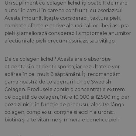
Un supliment cu
colagen lichid
îți poate fi de mare
ajutor în cazul în care te confrunți cu psoriazisul.
Acesta îmbunătățește considerabil textura pielii,
combate efectele nocive ale radicalilor liberi asupra
pielii și ameliorază considerabil simptomele anumitor
afecțiuni ale pielii precum psoriazis sau
vitiligo
.
De ce colagen lichid? Acesta are o absorbție
eficientă și o eficiență sporită, iar rezultatele vor
apărea în cel mult 8 săptămâni. Îți recomandăm
gama noastră de
colagenuri lichide
Swedish
Colagen. Produsele conțin o concentrație extrem
de bogată de colagen, între 10.000 și 12.500 mg per
doza zilnică, în funcție de produsul ales. Pe lângă
colagen, complexul conține și acid hialuronic,
biotină și alte vitamine și minerale benefice pielii.