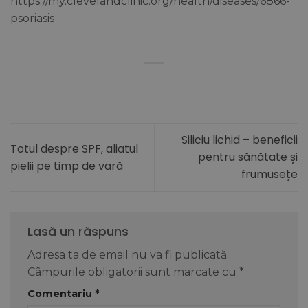
https://my.clevelandclinic.org/health/diseases/6866-
psoriasis
Siliciu lichid – beneficii
Totul despre SPF, aliatul
pentru sănătate și
pielii pe timp de vară
frumusețe
Lasă un răspuns
Adresa ta de email nu va fi publicată.
Câmpurile obligatorii sunt marcate cu
*
Comentariu
*