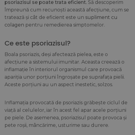
psoriazisul se poate trata eficient.
Să descoperim
împreună cum recunoști această afecțiune, cum se
tratează și cât de eficient este un
supliment cu
colagen
pentru remedierea simptomelor.
Ce este psoriazisul?
Boala psoriazis, deși afectează pielea, este o
afecțiune a sistemului imunitar. Aceasta creează o
inflamație în interiorul organismul care provoacă
apariția unor porțiuni îngroșate pe suprafața pielii.
Aceste porțiuni au un aspect inestetic, solzos.
Inflamația provocată de psoriazis grăbește ciclul de
viață al celulelor, iar în acest fel apar acele porțiuni
pe piele. De asemenea, psoriazisul poate provoca și
pete roșii, mâncărime, usturime sau durere.