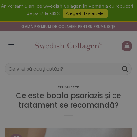
Skip
Aniversăm
9 ani de Swedish Colagen în România
cu reduceri
to
de până la
-35%
!
Alege-ți favoritele!
content
GAMĂ PREMIUM DE COLAGEN PENTRU FRUMUSEȚE
Caută
după:
FRUMUSEȚE
Ce este boala psoriazis și ce
tratament se recomandă?