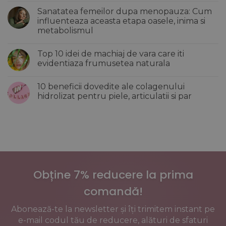
de
comentariu
Sanatatea femeilor dupa menopauza: Cum
vara
la
care
5
influenteaza aceasta etapa oasele, inima si
iti
Greseli
metabolismul
revitalizeaza
de
si
make-
Niciun
hidrateaza
up
comentariu
tenul
care
Top 10 idei de machiaj de vara care iti
la
imbatranesc
Sanatatea
evidentiaza frumusetea naturala
tenul
femeilor
si
dupa
Niciun
creeaza
menopauza:
comentariu
un
10 beneficii dovedite ale colagenului
Cum
la
efect
influenteaza
Top
hidrolizat pentru piele, articulatii si par
incarcat
aceasta
10
al
etapa
idei
Niciun
pielii
oasele,
de
comentariu
inima
machiaj
la
si
de
10
metabolismul
vara
beneficii
care
dovedite
iti
ale
evidentiaza
colagenului
frumusetea
hidrolizat
naturala
pentru
Obține 7% reducere la prima
piele,
articulatii
si
comandă!
par
Abonează-te la newsletter și îți trimitem instant pe
e-mail codul tău de reducere, alături de sfaturi