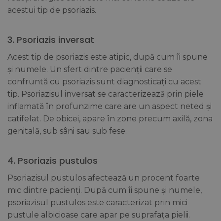
acestui tip de psoriazis.
3. Psoriazis inversat
Acest tip de psoriazis este atipic, după cum îi spune
și numele. Un sfert dintre pacienții care se
confruntă cu psoriazis sunt diagnosticați cu acest
tip. Psoriazisul inversat se caracterizează prin piele
inflamată în profunzime care are un aspect neted și
catifelat. De obicei, apare în zone precum axilă, zona
genitală, sub sâni sau sub fese.
4. Psoriazis pustulos
Psoriazisul pustulos afectează un procent foarte
mic dintre pacienți. După cum îi spune și numele,
psoriazisul pustulos este caracterizat prin mici
pustule albicioase care apar pe suprafața pielii.