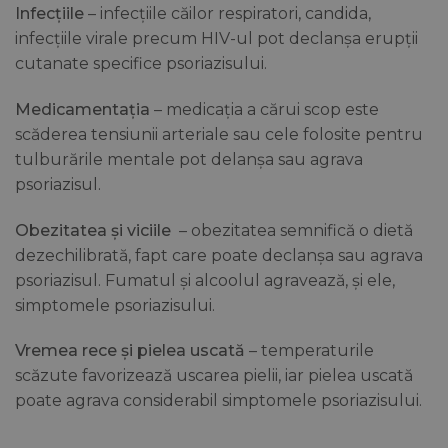
Infecțiile
– infecțiile căilor respiratori, candida,
infecțiile virale precum HIV-ul pot declanșa erupții
cutanate specifice psoriazisului.
Medicamentația
– medicația a cărui scop este
scăderea tensiunii arteriale sau cele folosite pentru
tulburările mentale pot delanșa sau agrava
psoriazisul.
Obezitatea și viciile
– obezitatea semnifică o dietă
dezechilibrată, fapt care poate declanșa sau agrava
psoriazisul. Fumatul și alcoolul agravează, și ele,
simptomele psoriazisului.
Vremea rece și pielea uscată
– temperaturile
scăzute favorizează uscarea pielii, iar pielea uscată
poate agrava considerabil simptomele psoriazisului.