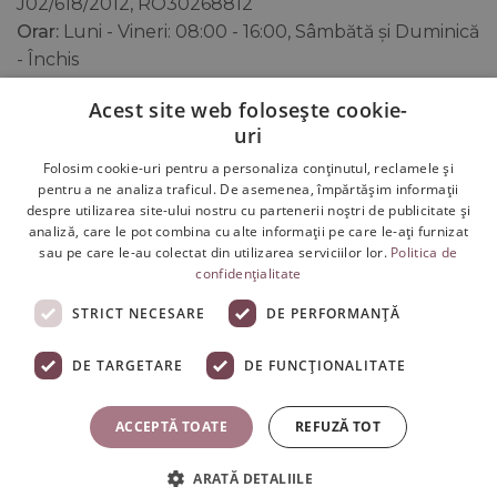
J02/618/2012, RO30268812
Orar:
Luni - Vineri: 08:00 - 16:00, Sâmbătă și Duminică
- Închis
Telefon si E-mail:
0749.298.929
,
Acest site web folosește cookie-
office@swedishcolagen.ro
uri
Folosim cookie-uri pentru a personaliza conținutul, reclamele și
pentru a ne analiza traficul. De asemenea, împărtășim informații
despre utilizarea site-ului nostru cu partenerii noștri de publicitate și
analiză, care le pot combina cu alte informații pe care le-ați furnizat
sau pe care le-au colectat din utilizarea serviciilor lor.
Politica de
confidențialitate
STRICT NECESARE
DE PERFORMANȚĂ
DE TARGETARE
DE FUNCŢIONALITATE
Copyright 2026 ©
Swedish Colagen
- Colagen Lichid de
ACCEPTĂ TOATE
REFUZĂ TOT
Ultimă Generație cu Concentrații Maxime și Efecte Reale
S.C. Gradina Sanatatii S.R.L. * Sediu Social: Str. Padurii Nr.7,
ARATĂ DETALIILE
Vladimirescu, Arad, Romania