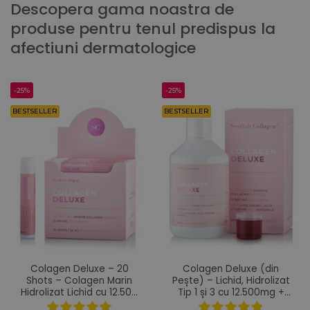
Descopera gama noastra de
produse pentru tenul predispus la
afectiuni dermatologice
-25%
-25%
BESTSELLER
BESTSELLER
Colagen Deluxe – 20
Colagen Deluxe (din
Shots – Colagen Marin
Pește) – Lichid, Hidrolizat
Hidrolizat Lichid cu 12.500
Tip 1 și 3 cu 12.500mg +
mg + Acid Hialuronic 75
Acid Hialuronic 75 mg +