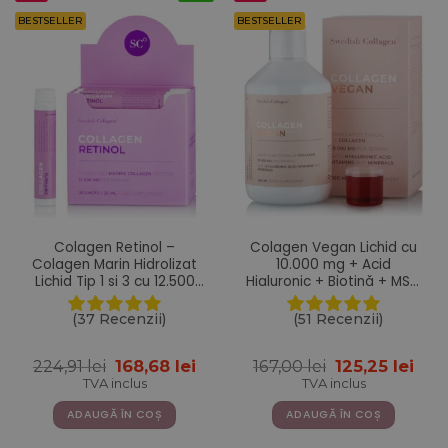
BESTSELLER
BESTSELLER
Colagen Retinol –
Colagen Vegan Lichid cu
Colagen Marin Hidrolizat
10.000 mg + Acid
Lichid Tip 1 si 3 cu 12.500
Hialuronic + Biotină + MSM
mg + Retinol 800 mcg +
+ Zinc + Siliciu + Seleniu +
Acid Hialuronic 75 mg +
Vitamine – 500 ml
(37 Recenzii)
(51 Recenzii)
Biotina 5000 mcg + MSM
125 mg + Zinc 10 mg +
Prețul
Prețul
Prețul
Pre
224,91
lei
168,68
lei
167,00
lei
125,25
lei
Siliciu 25 mg + Vitaminele
inițial
curent
inițial
cur
C, B5, B6, B12 si D3 – 20
TVA inclus
TVA inclus
a
este:
a
este
Fiole
fost:
168,68 lei.
fost:
125,2
ADAUGĂ ÎN COȘ
ADAUGĂ ÎN COȘ
224,91 lei.
167,00 lei.