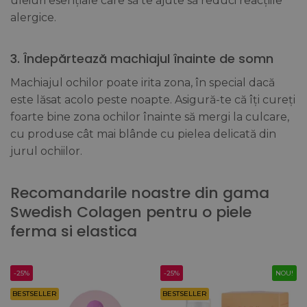
uleiuri esențiale care să te ajute să reduci reacțiile
alergice.
3. Îndepărtează machiajul înainte de somn
Machiajul ochilor poate irita zona, în special dacă
este lăsat acolo peste noapte. Asigură-te că îți cureți
foarte bine zona ochilor înainte să mergi la culcare,
cu produse cât mai blânde cu pielea delicată din
jurul ochiilor.
Recomandarile noastre din gama
Swedish Colagen pentru o piele
ferma si elastica
-25%
-25%
NOU!
BESTSELLER
BESTSELLER