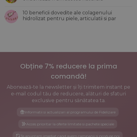
femeilor
si
dupa
Niciun
creeaza
menopauza:
comentariu
un
10 beneficii dovedite ale colagenului
Cum
la
efect
influenteaza
Top
hidrolizat pentru piele, articulatii si par
incarcat
aceasta
10
al
etapa
idei
Niciun
pielii
oasele,
de
comentariu
inima
machiaj
la
si
de
10
metabolismul
vara
beneficii
care
dovedite
iti
ale
evidentiaza
colagenului
frumusetea
hidrolizat
naturala
pentru
Obține 7% reducere la prima
piele,
articulatii
si
comandă!
par
Abonează-te la newsletter și îți trimitem instant pe
e-mail codul tău de reducere, alături de sfaturi
exclusive pentru sănătatea ta.
Informatii si actualizari al programului de Fidelizare
Acces prioritar la oferte limitate si pachete speciale
Te anuntam imediat cand avem campanii si produse noi