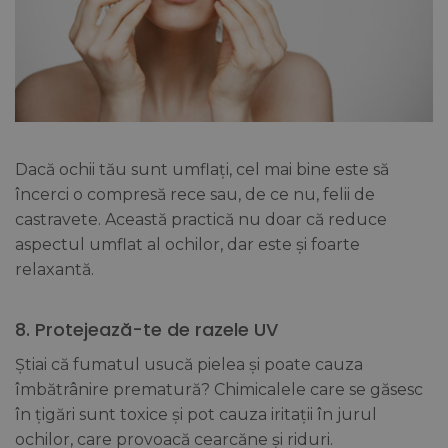
Dacă ochii tău sunt umflați, cel mai bine este să
încerci o compresă rece sau, de ce nu, felii de
castravete. Această practică nu doar că reduce
aspectul umflat al ochilor, dar este și foarte
relaxantă.
8. Protejează-te de razele UV
Știai că fumatul usucă pielea și poate cauza
îmbătrânire prematură? Chimicalele care se găsesc
în țigări sunt toxice și pot cauza iritații în jurul
ochilor, care provoacă cearcăne și riduri.