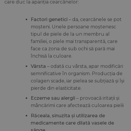
care duc la apariția cearcănelor:
Factori genetici
– da, cearcănele se pot
moșteni. Unele persoane moștenesc
tipul de piele de la un membru al
familiei, o piele mai transparentă, care
face ca zona de sub ochi să pară mai
închisă la culoare.
Vârsta
– odată cu vârsta, apar modificări
semnificative în organism. Producția de
colagen scade, iar pielea se subțiază și își
pierde din elasticitate.
Eczeme sau alergii
– provoacă iritații și
mâncărimi care afectează culoarea pielii
Răceala, sinuzita și utilizarea de
medicamente care dilată vasele de
sânge