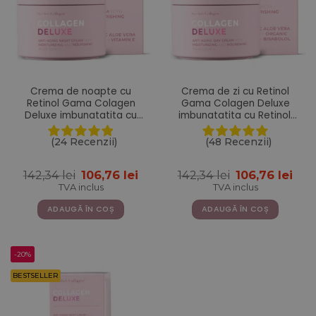
Crema de noapte cu
Crema de zi cu Retinol
Retinol Gama Colagen
Gama Colagen Deluxe
Deluxe imbunatatita cu
imbunatatita cu Retinol,
Aloe Vera, Unt de Shea,
Acid Hialuronic, Colagen
Vitamina E si Niacinamide
Marin, Vitamina E, Unt de
(24 Recenzii)
(48 Recenzii)
– 50 ml
Shea, Ulei de Jojoba, Aloe
Vera – 50 ml
Prețul
Prețul
Prețul
Pre
142,34
lei
106,76
lei
142,34
lei
106,76
lei
inițial
curent
inițial
cur
TVA inclus
TVA inclus
a
este:
a
este
fost:
106,76 lei.
fost:
106,
ADAUGĂ ÎN COȘ
ADAUGĂ ÎN COȘ
142,34 lei.
142,34 lei.
-20%
BESTSELLER