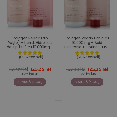
Colagen Repair (din
Colagen Vegan Lichid cu
Pește) – Lichid, Hidrolizat
10.000 mg + Acid
de Tip 1 și 3 cu 10.000mg +
Hialuronic + Biotină + MSM
Acid Hialuronic + Biotină +
+ Zinc + Siliciu + Seleniu +
MSM + Zinc + Siliciu +
Vitamine – 500 ml
(65 Recenzii)
(51 Recenzii)
Vitamine – 500ml
Prețul
Prețul
Prețul
Pre
167,00
lei
125,25
lei
167,00
lei
125,25
lei
inițial
curent
inițial
cur
TVA inclus
TVA inclus
a
este:
a
este
fost:
125,25 lei.
fost:
125,2
ADAUGĂ ÎN COȘ
ADAUGĂ ÎN COȘ
167,00 lei.
167,00 lei.