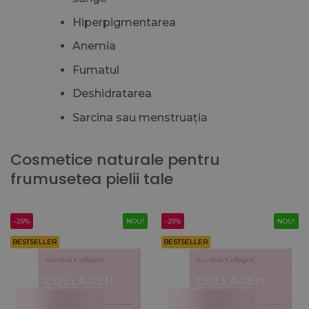
Hiperpigmentarea
Anemia
Fumatul
Deshidratarea
Sarcina sau menstruația
Cosmetice naturale pentru
frumusetea pielii tale
-25%
NOU!
-25%
NOU!
BESTSELLER
BESTSELLER