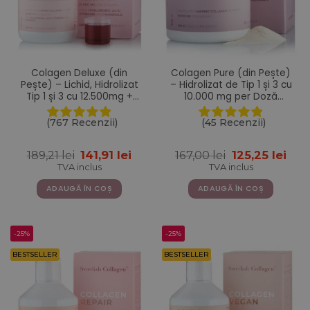
Colagen Deluxe (din
Colagen Pure (din Pește)
Pește) – Lichid, Hidrolizat
– Hidrolizat de Tip 1 și 3 cu
Tip 1 și 3 cu 12.500mg +
10.000 mg per Doză
Acid Hialuronic 75 mg +
Zilnică – Sub formă de
Biotină 5000 mcg + MSM +
Pulbere cu 300 g
(767 Recenzii)
(45 Recenzii)
Zinc + Siliciu + Vitamine –
500 ml
Prețul
Prețul
Prețul
Pre
189,21
lei
141,91
lei
167,00
lei
125,25
lei
inițial
curent
inițial
cur
TVA inclus
TVA inclus
a
este:
a
este
fost:
141,91 lei.
fost:
125,2
ADAUGĂ ÎN COȘ
ADAUGĂ ÎN COȘ
189,21 lei.
167,00 lei.
-25%
-25%
BESTSELLER
BESTSELLER