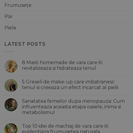
Frumusețe
Păr
Piele
LATEST POSTS
8 Masti homemade de vara care iti
revitalizeaza si hidrateaza tenul
Niciun
comentariu
5 Greseli de make-up care imbatranesc
la
8
tenul si creeaza un efect incarcat al pielii
Masti
homemade
Niciun
de
comentariu
Sanatatea femeilor dupa menopauza: Cum
vara
la
care
5
influenteaza aceasta etapa oasele, inima si
iti
Greseli
metabolismul
revitalizeaza
de
si
make-
Niciun
hidrateaza
up
comentariu
tenul
care
Top 10 idei de machiaj de vara care iti
la
imbatranesc
Sanatatea
evidentiaza frumusetea naturala
tenul