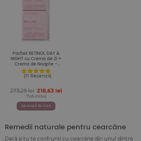
Pachet RETINOL DAY &
NIGHT cu Crema de Zi +
Crema de Noapte –
Gama Colagen Deluxe
(11 Recenzii)
Prețul
Prețul
273,29
lei
218,63
lei
inițial
curent
TVA inclus
a
este:
fost:
218,63 lei.
ADAUGĂ ÎN COȘ
273,29 lei.
Remedii naturale pentru cearcăne
Dacă și tu te confrunți cu cearcăne din unul dintre