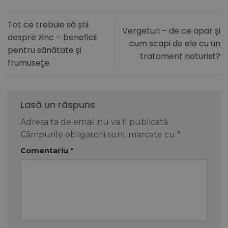
Tot ce trebuie să știi
Vergeturi – de ce apar și
despre zinc – beneficii
cum scapi de ele cu un
pentru sănătate și
tratament naturist?
frumusețe
Lasă un răspuns
Adresa ta de email nu va fi publicată.
Câmpurile obligatorii sunt marcate cu
*
Comentariu
*