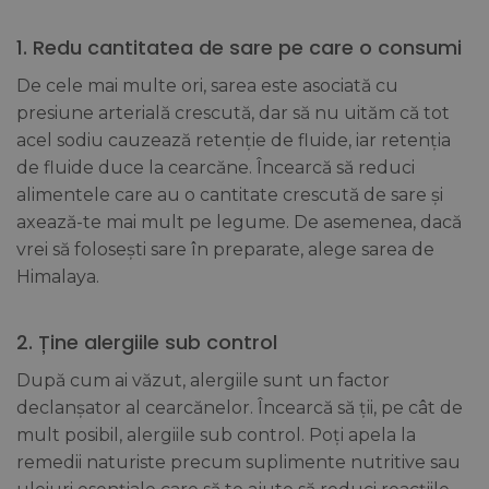
1. Redu cantitatea de sare pe care o consumi
De cele mai multe ori, sarea este asociată cu
presiune arterială crescută, dar să nu uităm că tot
acel sodiu cauzează retenție de fluide, iar retenția
de fluide duce la cearcăne. Încearcă să reduci
alimentele care au o cantitate crescută de sare și
axează-te mai mult pe legume. De asemenea, dacă
vrei să folosești sare în preparate, alege sarea de
Himalaya.
2. Ține alergiile sub control
După cum ai văzut, alergiile sunt un factor
declanșator al cearcănelor. Încearcă să ții, pe cât de
mult posibil, alergiile sub control. Poți apela la
remedii naturiste precum suplimente nutritive sau