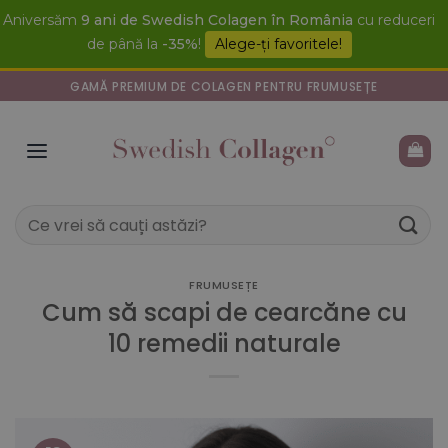
Skip
Aniversăm
9 ani de Swedish Colagen în România
cu reduceri
to
de până la
-35%
!
Alege-ți favoritele!
content
GAMĂ PREMIUM DE COLAGEN PENTRU FRUMUSEȚE
Caută
după:
FRUMUSEȚE
Cum să scapi de cearcăne cu
10 remedii naturale